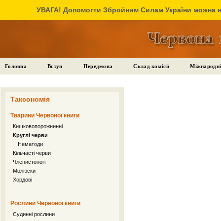
УВАГА! Допомогти Збройним Силам України можна на
Головна
Вступ
Передмова
Склад комісії
Міжнародні
Таксономія
Тварини Червоної книги
Кишковопорожнинні
Круглі черви
Нематоди
Кільчасті черви
Членистоногі
Молюски
Хордові
Рослини Червоної книги
Судинні рослини