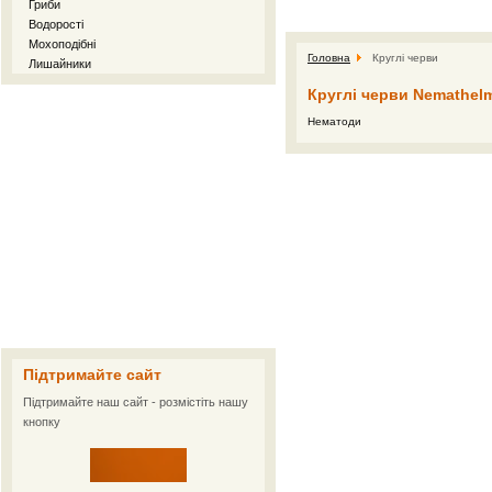
Гриби
Водорості
Мохоподібні
Головна
Круглі черви
Лишайники
Круглі черви Nemathel
Нематоди
Підтримайте сайт
Підтримайте наш сайт - розмістіть нашу
кнопку