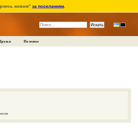
ернись живим"
за посиланням
.
Друзья
Полезное
росли