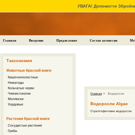
УВАГА! Допомогти Збройни
Главная
Введение
Предисловие
Состав комиссии
Ме
Таксономия
Животные Красной книги
Кишечнополостные
Нематоды
Кольчатые черви
Членистоногие
Главная
Водоросли
Моллюски
Водоросли Algae
Хордовые
Стрептофитовие водоросли
Растения Красной книги
Сосудистые растения
Грибы