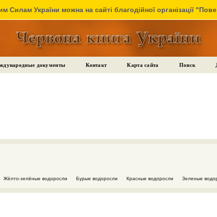
м Силам України можна на сайті благодійної організації "Пов
ждународные документы
Контакт
Карта сайта
Поиск
Жёлто-зелёные водоросли
Бурые водоросли
Красные водоросли
Зеленые водо