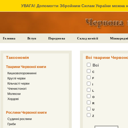
УВАГА! Допомогти Збройним Силам України можна на
Головна
Вступ
Передмова
Склад комісії
Міжнародні
Таксономія
Всі тварини Червоно
Всі
Тварини Червоної книги
C
Кишковопорожнинні
Круглі черви
F
Кільчасті черви
I
Членистоногі
L
Молюски
O
Хордові
R
U
Рослини Червоної книги
Z
Судинні рослини
Гриби