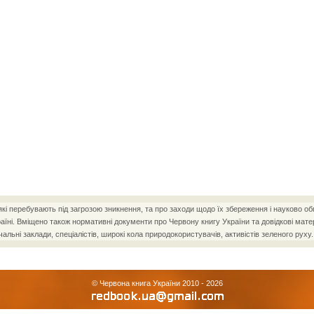
і перебувають під загрозою зникнення, та про заходи щодо їх збереження і науково об
ні. Вміщено також нормативні документи про Червону книгу України та довідкові матер
чальні заклади, спеціалістів, широкі кола природокористувачів, активістів зеленого руху.
© Червона книга України 2010 - 2026