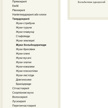
Прямокрилі
Больбелязм однорогий
Ембії
Рівнокрилі
Напівтвердокрилі або клопи
Твердокрилі
Жуки-стрибуни
Жуки-туруни
Жуки-плавунці
Стафілініди
Жуки-землериї
Жуки больбоцератиди
Жуки-бронзівки
Жуки-олені
Жуки-вусачі
Жуки-златки
Жуки-ковалики
Жуки-плоскотілки
Жуки-листоїди
Довгоносики
Брахіцериди
Сітчастокрилі
Скорпіонові мухи
Волохокрилі
Лускокрилі
Перетинчастокрилі