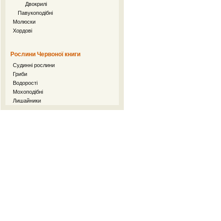
Двокрилі
Павукоподібні
Молюски
Хордові
Рослини Червоної книги
Судинні рослини
Гриби
Водорості
Мохоподібні
Лишайники