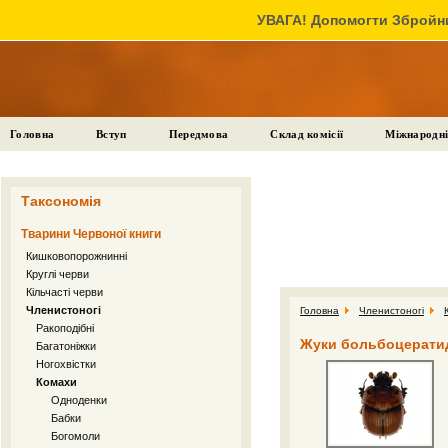
УВАГА! Допомогти Збройни
Головна
Вступ
Передмова
Склад комісії
Міжнародні
Таксономія
Тварини Червоної книги
Кишковопорожнинні
Круглі черви
Кільчасті черви
Членистоногі
Головна
Членистоногі
Ракоподібні
Жуки больбоцератид
Багатоніжки
Ногохвістки
Комахи
Одноденки
Бабки
Богомоли