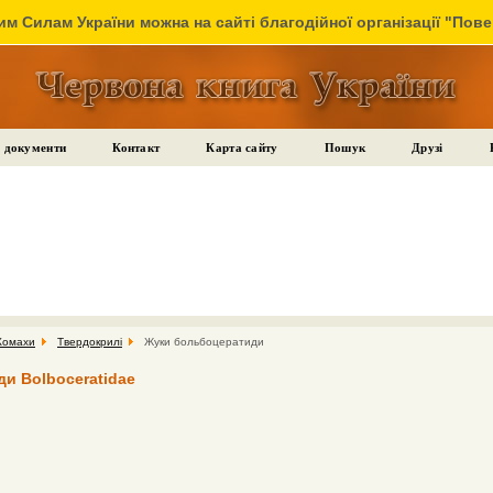
м Силам України можна на сайті благодійної організації "Пов
 документи
Контакт
Карта сайту
Пошук
Друзі
Комахи
Твердокрилі
Жуки больбоцератиди
и Bolboceratidae