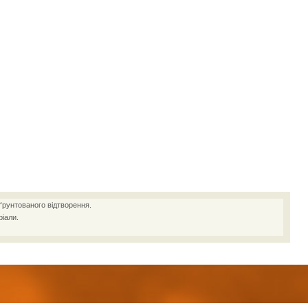
ґрунтованого відтворення.
іали.