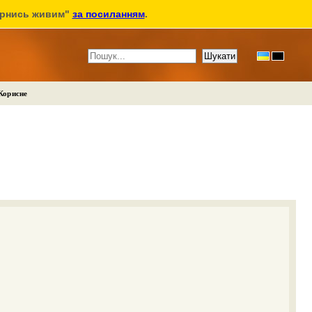
ернись живим"
за посиланням
.
Корисне