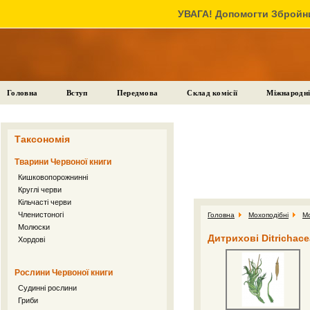
УВАГА! Допомогти Збройни
Головна
Вступ
Передмова
Склад комісії
Міжнародні
Таксономія
Тварини Червоної книги
Кишковопорожнинні
Круглі черви
Кільчасті черви
Членистоногі
Головна
Мохоподібні
М
Молюски
Дитрихові Ditrichac
Хордові
Рослини Червоної книги
Судинні рослини
Гриби