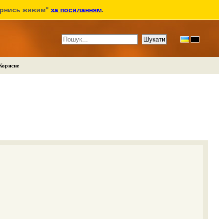
ернись живим"
за посиланням
.
Корисне