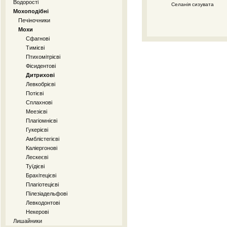
Водорості
Селанія сизувата
Мохоподібні
Печіночники
Мохи
Сфагнові
Тимієві
Птихомітрієві
Фісидентові
Дитрихові
Левкобрієві
Потієві
Сплахнові
Меезієві
Плагіомнієві
Гукерієві
Амблістегієві
Каліергонові
Лескеєві
Туїдієві
Брахітецієві
Плагіотецієві
Пілезіадельфові
Левкодонтові
Некерові
Лишайники