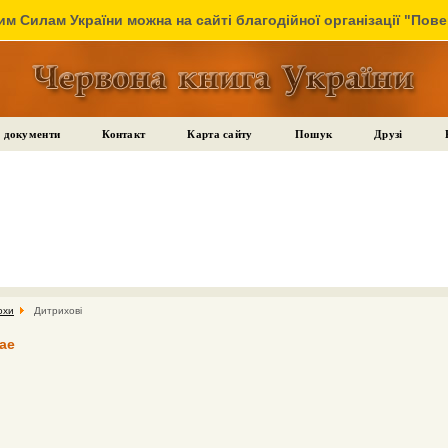
м Силам України можна на сайті благодійної організації "Пов
 документи
Контакт
Карта сайту
Пошук
Друзі
охи
Дитрихові
eae