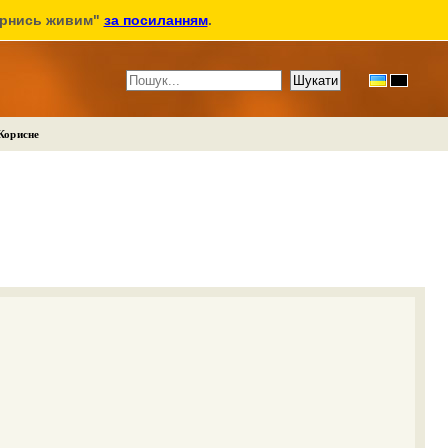
ернись живим"
за посиланням
.
Корисне