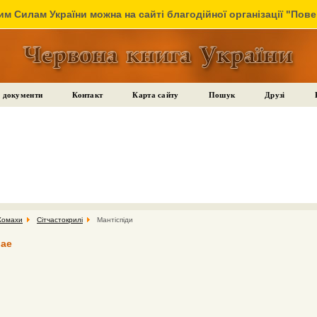
м Силам України можна на сайті благодійної організації "Пов
 документи
Контакт
Карта сайту
Пошук
Друзі
Комахи
Сітчастокрилі
Мантіспіди
dae