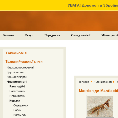
УВАГА! Допомогти Збройни
Головна
Вступ
Передмова
Склад комісії
Міжнародні
Таксономія
Тварини Червоної книги
Кишковопорожнинні
Круглі черви
Кільчасті черви
Членистоногі
Головна
Членистоногі
Ракоподібні
Мантіспіди Mantispi
Багатоніжки
Ногохвістки
Комахи
Одноденки
Бабки
Богомоли