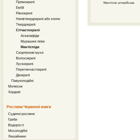
Прямокрилі
Мантіспа штирійська
Ембії
Рівнокрилі
Напівтвердокрилі або клопи
Твердокрилі
Сітчастокрилі
Аскалафіди
Мурашині леви
Мантіспіди
Скорпіонові мухи
Волохокрилі
Лускокрилі
Перетинчастокрилі
Двокрилі
Павукоподібні
Молюски
Хордові
Рослини Червоної книги
Судинні рослини
Гриби
Водорості
Мохоподібні
Лишайники