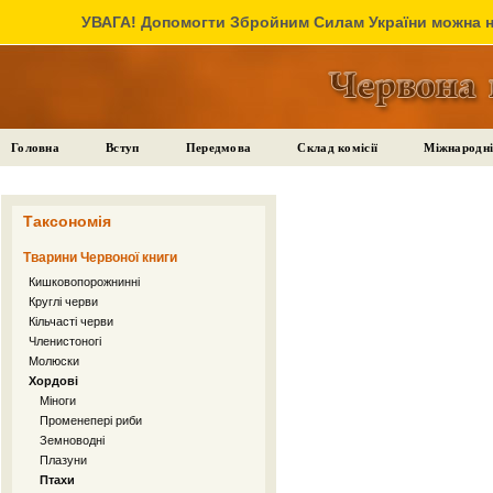
УВАГА! Допомогти Збройним Силам України можна на
Головна
Вступ
Передмова
Склад комісії
Міжнародні
Таксономія
Тварини Червоної книги
Кишковопорожнинні
Круглі черви
Кільчасті черви
Членистоногі
Молюски
Хордові
Міноги
Променепері риби
Земноводні
Плазуни
Птахи