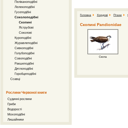
Пеліканоподібні
Лелекоподібні
Гусеподібні
Головна
Хордові
Птахи
Соколоподібні
Скопині
Скопині Pandionidae
Яструбові
Соколові
Куроподібні
Журавлеподібні
Сивкоподібні
Голубоподібні
Скопа
Совоподібні
Ракшеподібні
Дятлоподібні
Горобцеподібні
Ссавці
Рослини Червоної книги
Судинні рослини
Гриби
Водорості
Мохоподібні
Лишайники