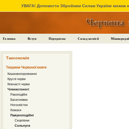
УВАГА! Допомогти Збройним Силам України можна на
Головна
Вступ
Передмова
Склад комісії
Міжнародні
Таксономія
Тварини Червоної книги
Кишковопорожнинні
Круглі черви
Кільчасті черви
Членистоногі
Ракоподібні
Багатоніжки
Ногохвістки
Комахи
Павукоподібні
Скорпіони
Сольпуги