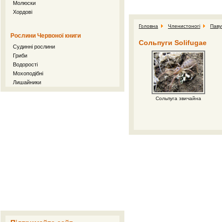
Молюски
Хордові
Головна
Членистоногі
Паву
Рослини Червоної книги
Сольпуги Solifugae
Судинні рослини
Гриби
Водорості
Мохоподібні
Лишайники
Сольпуга звичайна