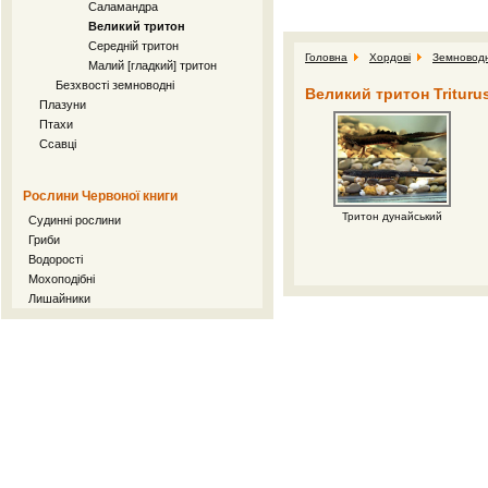
Саламандра
Великий тритон
Середній тритон
Головна
Хордові
Земноводн
Малий [гладкий] тритон
Безхвості земноводні
Великий тритон Trituru
Плазуни
Птахи
Ссавці
Рослини Червоної книги
Тритон дунайський
Судинні рослини
Гриби
Водорості
Мохоподібні
Лишайники