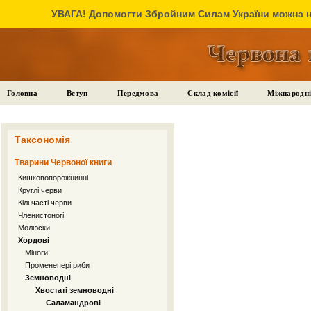
УВАГА! Допомогти Збройним Силам України можна на
Головна
Вступ
Передмова
Склад комісії
Міжнародні
Таксономія
Тварини Червоної книги
Кишковопорожнинні
Круглі черви
Кільчасті черви
Членистоногі
Молюски
Хордові
Міноги
Променепері риби
Земноводні
Хвостаті земноводні
Саламандрові