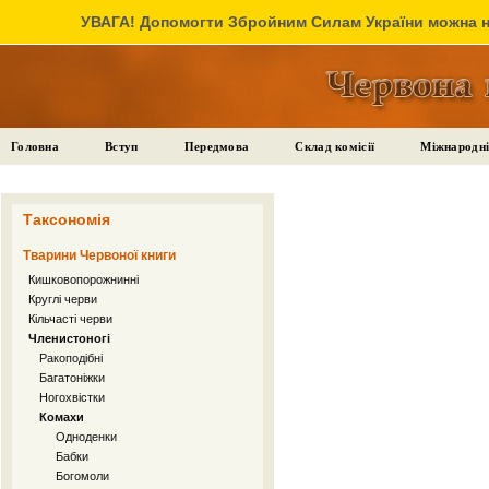
УВАГА! Допомогти Збройним Силам України можна на
Головна
Вступ
Передмова
Склад комісії
Міжнародні
Таксономія
Тварини Червоної книги
Кишковопорожнинні
Круглі черви
Кільчасті черви
Членистоногі
Ракоподібні
Багатоніжки
Ногохвістки
Комахи
Одноденки
Бабки
Богомоли