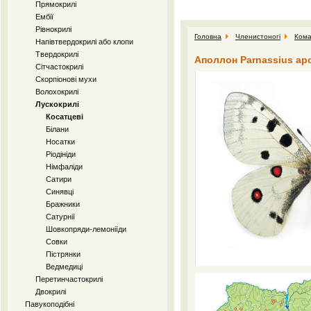
Прямокрилі
Ембії
Рівнокрилі
Головна
Членистоногі
Кома
Напівтвердокрилі або клопи
Твердокрилі
Аполлон Parnassius apo
Сітчастокрилі
Скорпіонові мухи
Волохокрилі
Лускокрилі
Косатцеві
Білани
Носатки
Ріодініди
Німфаліди
Сатири
Синявці
Бражники
Сатурнії
Шовкопряди-лемоніїди
Совки
Пістрянки
Ведмедиці
Перетинчастокрилі
Двокрилі
Павукоподібні