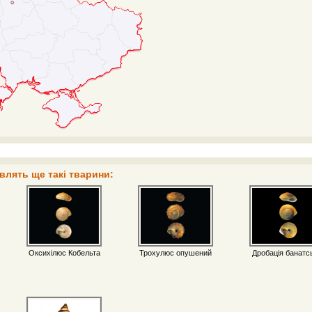
влять ще такі тварини:
Оксихілюс Кобельта
Трохулюс опушений
Дробація банатс