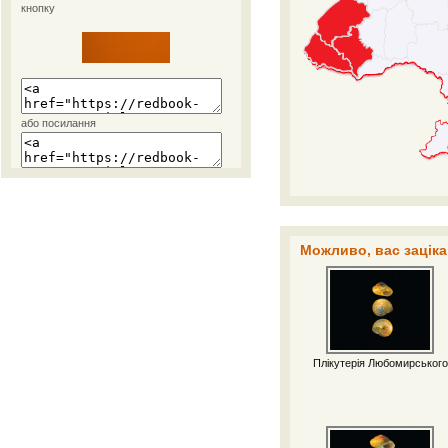
кнопку
або посилання
Можливо, вас заціка
Плікутерія Любомирського