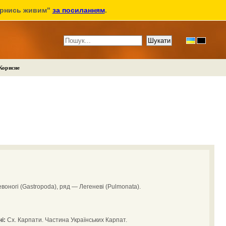
ернись живим"
за посиланням
.
Корисне
оногі (Gastropoda), ряд — Легеневі (Pulmonata).
і:
Сх. Карпати. Частина Українських Карпат.