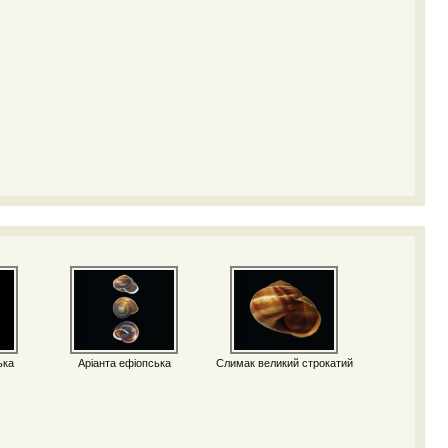
ька
Аріанта ефіопська
Слимак великий строкатий