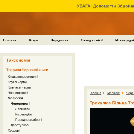
УВАГА! Допомогти Збройни
Головна
Вступ
Передмова
Склад комісії
Міжнародні
Таксономія
Тварини Червоної книги
Кишковопорожнинні
Круглі черви
Кільчасті черви
Членистоногі
Головна
Молюски
Чере
Молюски
Трохулюс Більца Troc
Черевоногі
Легеневі
Рісоіподібні
Передньожаберні
Двостулкові
Хордові