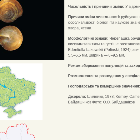
Чисельність і причини її зміни:
У відоми
Причини зміни чисельності:
руйнування
особливливості біології та наукове зна
явора, ясена.
Морфологічні ознаки:
Черепашка брудно
високим завитком та густіше розташова
Edentiella bakowskii (Polinski, 1924), 
5,5–6,5 мм, ширина — 8–9,5 мм.
Режим збереження популяцій та заход
Розмноження та розведення у спеціал
Господарське та комерційне значення
Джерело:
Шилейко, 1978; Kerney, Camero
Байдашніков Фото: О.О. Байдашніков