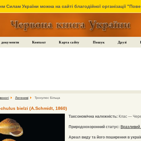
м Силам України можна на сайті благодійної організації "Пов
 документи
Контакт
Карта сайту
Пошук
Друзі
воногі
Легеневі
Трохулюс Більца
hulus bielzi (A.Schmidt, 1860)
Таксономічна належність:
Клас — Черев
Природоохоронний статус:
Вразливий.
Ареал виду та його поширення в україн