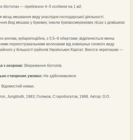
х біотопах — приблизно 4–5 особини на 1 м2.
 місць мешкання виду унаслідок господарської діяльності.
чення.Вид мешкає у букових, інколи буковосмерекових лісах з домішкою
-рогова, кубареподібна, з 5,5–6 обертами, відрізняється менш
ними периостракальними волосками від зовнішньо схожого виду
звичайного у більшості районів Українських Карпат. Висота черепашки —
и з охорони:
Збереження біотопів.
ьно створених умовах:
Не здійснювалися.
:
Відомостей немає.
n, Jungbluth, 1983; Голиков, Старобогатов, 1988. Автор: О.О.