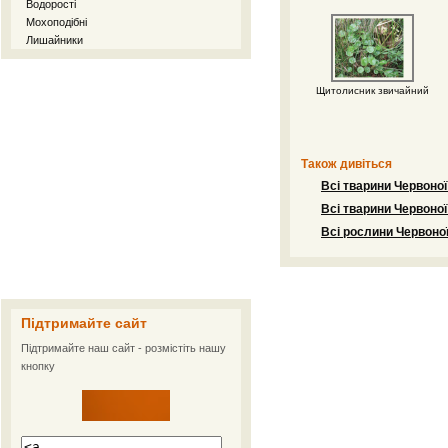
Водорості
Мохоподібні
Лишайники
Щитолисник звичайний
Також дивіться
Всі тварини Червоної
Всі тварини Червоної
Всі рослини Червоної
Підтримайте сайт
Підтримайте наш сайт - розмістіть нашу
кнопку