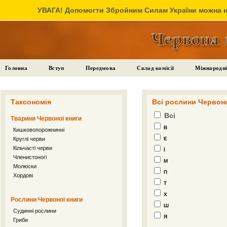
УВАГА! Допомогти Збройним Силам України можна на
Головна
Вступ
Передмова
Склад комісії
Міжнародні
Таксономія
Всі рослини Червоно
Всі
Тварини Червоної книги
В
Кишковопорожнинні
Круглі черви
Е
Кільчасті черви
Ї
Членистоногі
М
Молюски
П
Хордові
Т
Х
Рослини Червоної книги
Ш
Судинні рослини
Я
Гриби