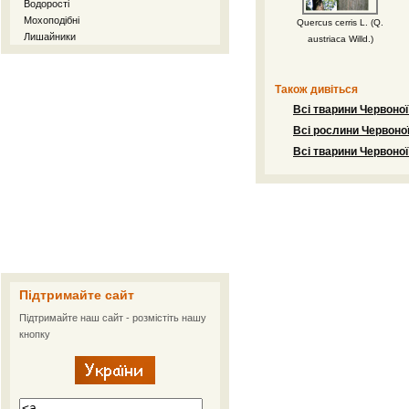
Водорості
Мохоподібні
Quercus cerris L. (Q.
Лишайники
austriaca Willd.)
Також дивіться
Всі тварини Червоної
Всі рослини Червоної
Всі тварини Червоної
Підтримайте сайт
Підтримайте наш сайт - розмістіть нашу
кнопку