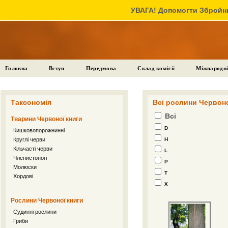
УВАГА! Допомогти Збройни
Головна
Вступ
Передмова
Склад комісії
Міжнародні
Таксономія
Всі рослини Червоно
Всі
Тварини Червоної книги
D
Кишковопорожнинні
Круглі черви
H
Кільчасті черви
L
Членистоногі
P
Молюски
T
Хордові
X
Рослини Червоної книги
Судинні рослини
Гриби