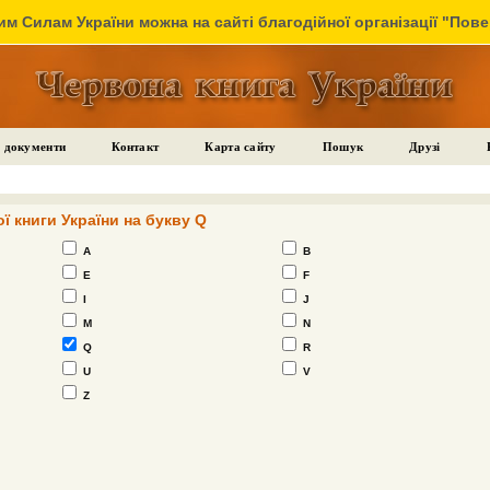
м Силам України можна на сайті благодійної організації "Пов
 документи
Контакт
Карта сайту
Пошук
Друзі
ї книги України на букву Q
A
B
E
F
I
J
M
N
Q
R
U
V
Z