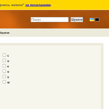
ернись живим"
за посиланням
.
Корисне
C
G
K
O
S
W