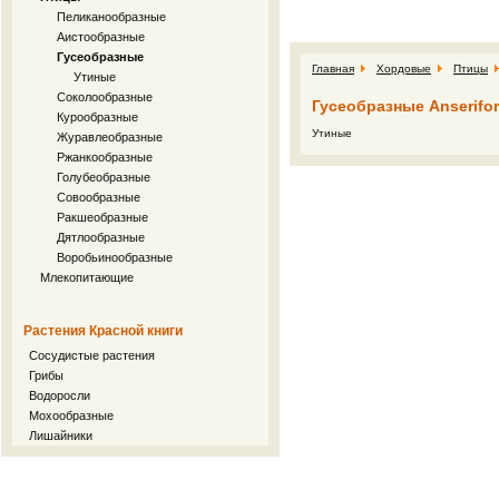
Пеликанообразные
Аистообразные
Гусеобразные
Главная
Хордовые
Птицы
Утиные
Соколообразные
Гусеобразные Anserifo
Курообразные
Утиные
Журавлеобразные
Ржанкообразные
Голубеобразные
Совообразные
Ракшеобразные
Дятлообразные
Воробьинообразные
Млекопитающие
Растения Красной книги
Сосудистые растения
Грибы
Водоросли
Мохообразные
Лишайники