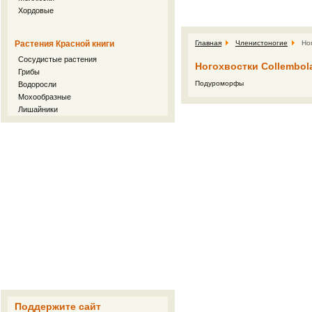
Хордовые
Растения Красной книги
Главная
Членистоногие
Но
Сосудистые растения
Ногохвостки Collembol
Грибы
Подуроморфы
Водоросли
Мохообразные
Лишайники
Поддержите сайт