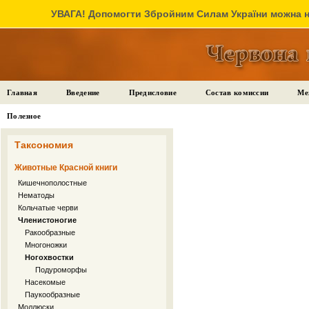
УВАГА! Допомогти Збройним Силам України можна на
Главная
Введение
Предисловие
Состав комиссии
Ме
Полезное
Таксономия
Животные Красной книги
Кишечнополостные
Нематоды
Кольчатые черви
Членистоногие
Ракообразные
Многоножки
Ногохвостки
Подуроморфы
Насекомые
Паукообразные
Моллюски