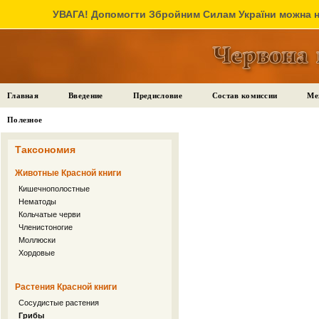
УВАГА! Допомогти Збройним Силам України можна на
Главная
Введение
Предисловие
Состав комиссии
Ме
Полезное
Таксономия
Животные Красной книги
Кишечнополостные
Нематоды
Кольчатые черви
Членистоногие
Моллюски
Хордовые
Растения Красной книги
Сосудистые растения
Грибы