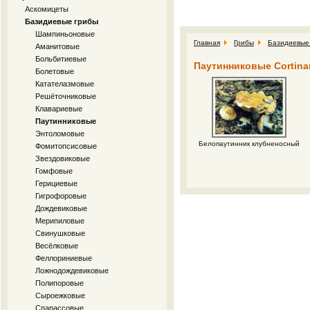
Аскомицеты
Базидиевые грибы
Шампиньоновые
Главная
Грибы
Базидиевые
Аманитовые
Больбитиевые
Паутинниковые Cortina
Болетовые
Катателазмовые
Решёточниковые
Клавариевые
Паутинниковые
Энтоломовые
Белопаутинник клубненосный
Фомитопсисовые
Звездовиковые
Гомфовые
Герициевые
Гигрофоровые
Дождевиковые
Мерипиловые
Свинушковые
Весёлковые
Феллориниевые
Ложнодождевиковые
Полипоровые
Сыроежковые
Спарассовые