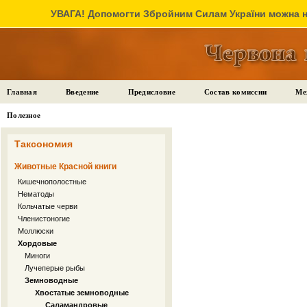
УВАГА! Допомогти Збройним Силам України можна на
Главная
Введение
Предисловие
Состав комиссии
Ме
Полезное
Таксономия
Животные Красной книги
Кишечнополостные
Нематоды
Кольчатые черви
Членистоногие
Моллюски
Хордовые
Миноги
Лучеперые рыбы
Земноводные
Хвостатые земноводные
Саламандровые