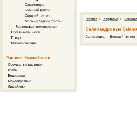
Саламандра
Большой тритон
Средний тритон
Главная
Хордовые
Земнов
Малый [гладкий] тритон
Бесхвостые земноводные
Саламандровые Salama
Пресмыкающиеся
Саламандра
Большой тритон
Птицы
Млекопитающие
Растения Красной книги
Сосудистые растения
Грибы
Водоросли
Мохообразные
Лишайники