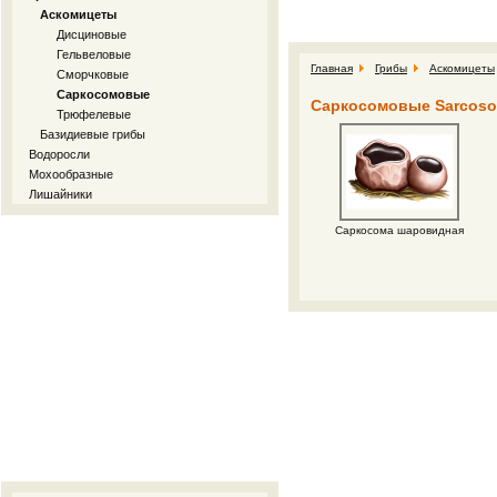
Аскомицеты
Дисциновые
Гельвеловые
Главная
Грибы
Аскомицеты
Сморчковые
Саркосомовые
Саркосомовые Sarcoso
Трюфелевые
Базидиевые грибы
Водоросли
Мохообразные
Лишайники
Саркосома шаровидная