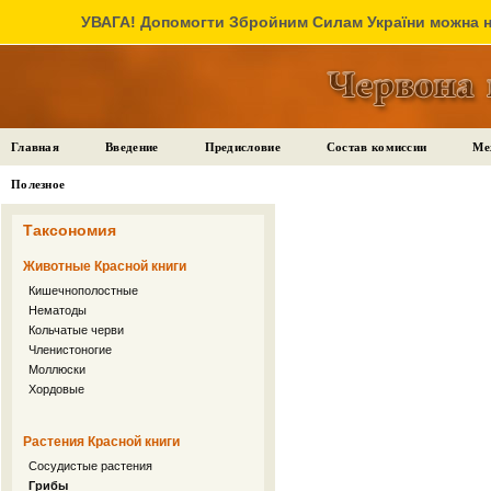
УВАГА! Допомогти Збройним Силам України можна на
Главная
Введение
Предисловие
Состав комиссии
Ме
Полезное
Таксономия
Животные Красной книги
Кишечнополостные
Нематоды
Кольчатые черви
Членистоногие
Моллюски
Хордовые
Растения Красной книги
Сосудистые растения
Грибы