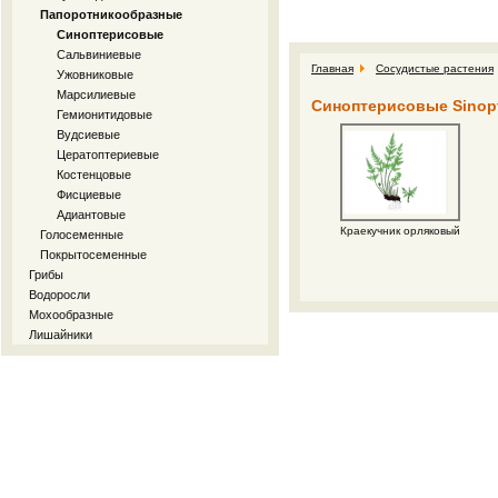
Папоротникообразные
Синоптерисовые
Сальвиниевые
Главная
Сосудистые растения
Ужовниковые
Марсилиевые
Синоптерисовые Sinopt
Гемионитидовые
Вудсиевые
Цератоптериевые
Костенцовые
Фисциевые
Адиантовые
Краекучник орляковый
Голосеменные
Покрытосеменные
Грибы
Водоросли
Мохообразные
Лишайники