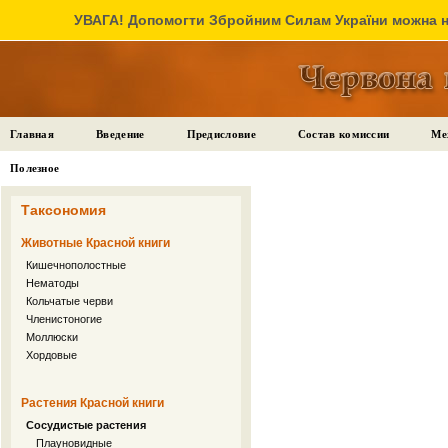
УВАГА! Допомогти Збройним Силам України можна на
Главная
Введение
Предисловие
Состав комиссии
Ме
Полезное
Таксономия
Животные Красной книги
Кишечнополостные
Нематоды
Кольчатые черви
Членистоногие
Моллюски
Хордовые
Растения Красной книги
Сосудистые растения
Плауновидные