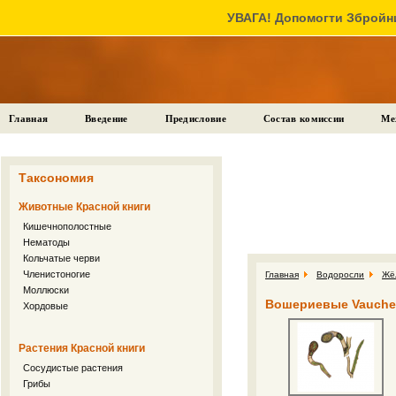
УВАГА! Допомогти Збройни
Главная
Введение
Предисловие
Состав комиссии
Ме
Таксономия
Животные Красной книги
Кишечнополостные
Нематоды
Кольчатые черви
Членистоногие
Главная
Водоросли
Жё
Моллюски
Вошериевые Vaucher
Хордовые
Растения Красной книги
Сосудистые растения
Грибы