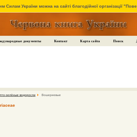
м Силам України можна на сайті благодійної організації "Пов
ждународные документы
Контакт
Карта сайта
Поиск
лто-зелёные водоросли
Вошериевые
iaceae