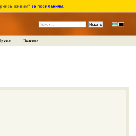
ернись живим"
за посиланням
.
Друзья
Полезное