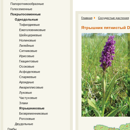
Папоротникообразные
Голосеменные
Покрытосеменные
Главная
Сосудистые растения
Однодольные
Тофилдиевые
Ятрышник пятнистый Dact
Ежеголовниковые
Шейхцериевые
Нолиновые
Лилейные
Ситниковые
Ирисовые
Гиацинтовые
Осоковые
Асфоделовые
Спаржевые
Ароидные
Амариллисовые
Луковые
Частуховые
Злаки
Ятрышниковые
Безвременниковые
Рогозовые
Двудольные
Грибы