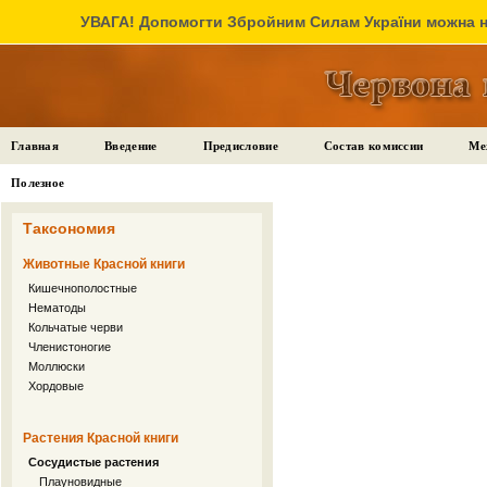
УВАГА! Допомогти Збройним Силам України можна на
Главная
Введение
Предисловие
Состав комиссии
Ме
Полезное
Таксономия
Животные Красной книги
Кишечнополостные
Нематоды
Кольчатые черви
Членистоногие
Моллюски
Хордовые
Растения Красной книги
Сосудистые растения
Плауновидные