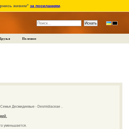
ернись живим"
за посиланням
.
Друзья
Полезное
:
Семья Десмидиевые - Desmidiaceae ..
кий.
что уменьшается.