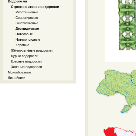
Водоросли
Стрептофитовие водоросли
Мезотениевые
Спирогировые
Гонатозиговые
Десмидиевые
Нителовые
Нителопсидные
Херовые
Жёлто-зелёные водоросли
Бурые водоросли
Красные водоросли
Зеленые водоросли
Мохообразные
Лишайники