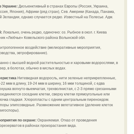
в Украине:
Дизъюнктивный в странах Европы (Россия, Украина,
ссия, Япония), Африки (ряд стран), Сев. Америки (Канада, Панама,
й Зеландии, однако случается редко. Известный на Полесье. Адм.
й:
Локально, очень редко, одиночно: оз. Рыбное в окол. г. Киева
зник «Любчье» Ковельского района Волынской обл.
нтропогенное воздействие (мелиоративные мероприятия,
оводства, эвтрофирование).
анно с высшей водной растительностью и харовыми водорослями, в
зер, в болотах, обычно в кислых водах.
теристика
Нитевидная водоросль, нити зеленые неприкрепленные,
22 мкм в длину, 19-24 мкм в ширину, 16 мкм толщиной, с едва
хушка вогнуто-выемчатая, трехволнистая, с 2-3 прямо срезанными
оединяются соседние клетки, сверху клетки прямоугольные или
лочка гладкая. Хлоропласты с одним центральным пиреноидом.
споры элипсовидные. Размножение вегетативное (деление клеток
зигоспоры).
оприятия по охране:
Охраняемая. Отказ от проведения
орезерватов в районах произрастания вида.