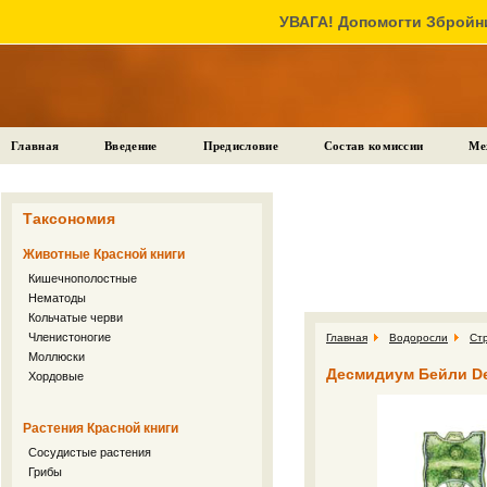
УВАГА! Допомогти Збройни
Главная
Введение
Предисловие
Состав комиссии
Ме
Таксономия
Животные Красной книги
Кишечнополостные
Нематоды
Кольчатые черви
Членистоногие
Главная
Водоросли
Ст
Моллюски
Десмидиум Бейли Desm
Хордовые
Растения Красной книги
Сосудистые растения
Грибы