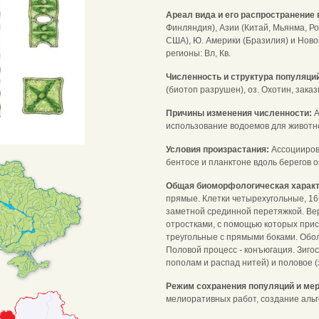
Ареал вида и его распространение 
Финляндия), Азии (Китай, Мьянма, Ро
США), Ю. Америки (Бразилия) и Ново
регионы: Вл, Кв.
Численность и структура популяци
(биотоп разрушен), оз. Охотин, зака
Причины изменения численности:
А
использование водоемов для животн
Условия произрастания:
Ассоцииров
бентосе и планктоне вдоль берегов о
Общая биоморфологическая харак
прямые. Клетки четырехугольные, 16-
заметной срединной перетяжкой. Вер
отростками, с помощью которых прис
треугольные с прямыми боками. Обо
Половой процесс - конъюгация. Зиго
пополам и распад нитей) и половое (
Режим сохранения популяций и мер
мелиоративных работ, создание альг