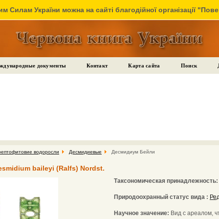
м Силам України можна на сайті благодійної організації "Пов
ждународные документы
Контакт
Карта сайта
Поиск
рептофитовие водоросли
Десмидиевые
Десмидиум Бейли
idium baileyi (Ralfs) Nordst.
Таксономическая принадлежность
Природоохранный статус вида :
Ред
Научное значение:
Вид с ареалом, 