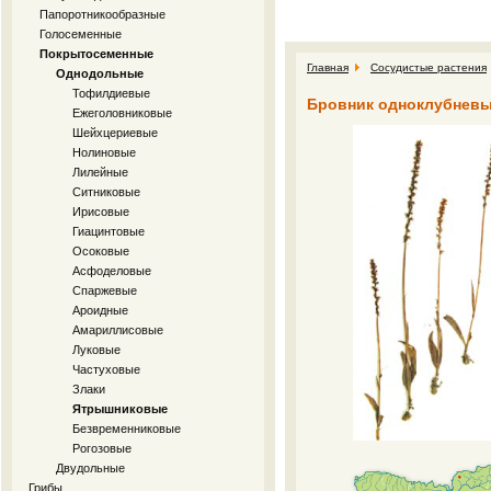
Папоротникообразные
Голосеменные
Покрытосеменные
Главная
Сосудистые растения
Однодольные
Тофилдиевые
Бровник одноклубневый 
Ежеголовниковые
Шейхцериевые
Нолиновые
Лилейные
Ситниковые
Ирисовые
Гиацинтовые
Осоковые
Асфоделовые
Спаржевые
Ароидные
Амариллисовые
Луковые
Частуховые
Злаки
Ятрышниковые
Безвременниковые
Рогозовые
Двудольные
Грибы