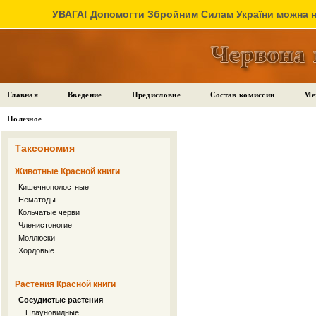
УВАГА! Допомогти Збройним Силам України можна на
Главная
Введение
Предисловие
Состав комиссии
Ме
Полезное
Таксономия
Животные Красной книги
Кишечнополостные
Нематоды
Кольчатые черви
Членистоногие
Моллюски
Хордовые
Растения Красной книги
Сосудистые растения
Плауновидные