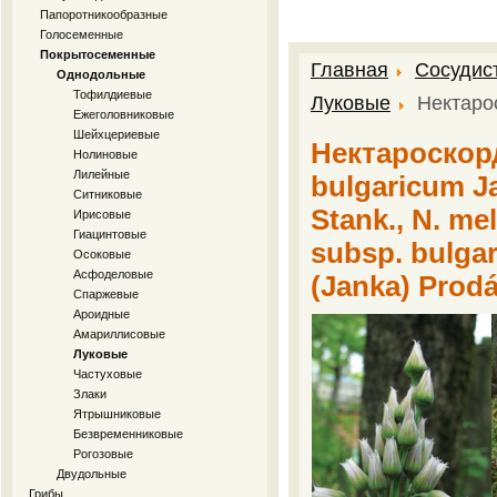
Папоротникообразные
Голосеменные
Покрытосеменные
Главная
Сосудис
Однодольные
Тофилдиевые
Луковые
Нектаро
Ежеголовниковые
Шейхцериевые
Нектароскор
Нолиновые
Лилейные
bulgaricum Ja
Ситниковые
Stank., N. mel
Ирисовые
Гиацинтовые
subsp. bulgar
Осоковые
Асфоделовые
(Janka) Prod
Спаржевые
Ароидные
Амариллисовые
Луковые
Частуховые
Злаки
Ятрышниковые
Безвременниковые
Рогозовые
Двудольные
Грибы