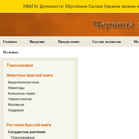
УВАГА! Допомогти Збройним Силам України можна на
Главная
Введение
Предисловие
Состав комиссии
Ме
Полезное
Таксономия
Животные Красной книги
Кишечнополостные
Нематоды
Кольчатые черви
Членистоногие
Моллюски
Хордовые
Растения Красной книги
Сосудистые растения
Плауновидные