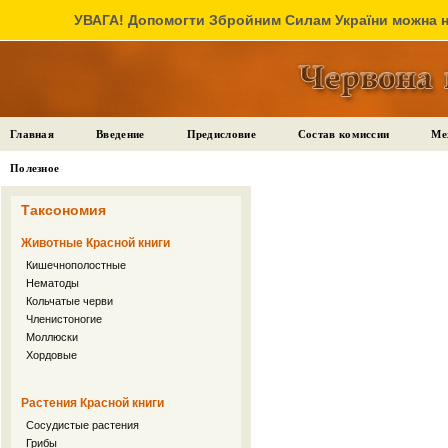
УВАГА! Допомогти Збройним Силам України можна на
Главная
Введение
Предисловие
Состав комиссии
Ме
Полезное
Таксономия
Животные Красной книги
Кишечнополостные
Нематоды
Кольчатые черви
Членистоногие
Моллюски
Хордовые
Растения Красной книги
Сосудистые растения
Грибы