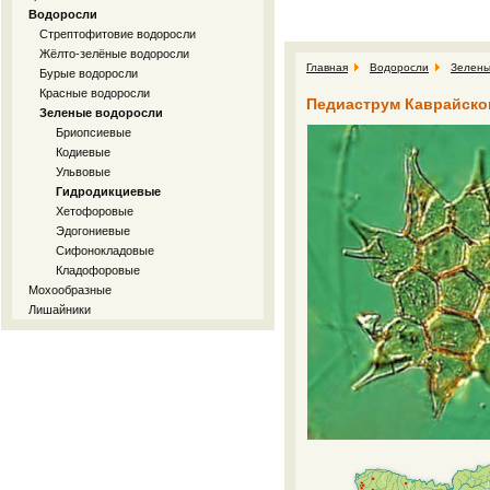
Водоросли
Стрептофитовие водоросли
Жёлто-зелёные водоросли
Главная
Водоросли
Зелены
Бурые водоросли
Красные водоросли
Педиаструм Каврайског
Зеленые водоросли
Бриопсиевые
Кодиевые
Ульвовые
Гидродикциевые
Хетофоровые
Эдогониевые
Сифонокладовые
Кладофоровые
Мохообразные
Лишайники