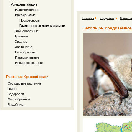
Млекопитающие
Насекомоядные
Рукокрылые
Главная
Хордовые
Млекоп
Подковоносы
Гладконосые летучие мыши
Нетопырь средиземномор
Зайцеобразные
Грызуны
Хищные
Ластоногие
Китообразные
Парнокопытные
Непарнокопытные
Растения Красной книги
Сосудистые растения
Грибы
Водоросли
Мохообразные
Лишайники