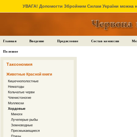
УВАГА! Допомогти Збройним Силам України можна на
Главная
Введение
Предисловие
Состав комиссии
Ме
Полезное
Таксономия
Животные Красной книги
Кишечнополостные
Нематоды
Кольчатые черви
Членистоногие
Моллюски
Хордовые
Миноги
Лучеперые рыбы
Земноводные
Пресмыкающиеся
Птицы