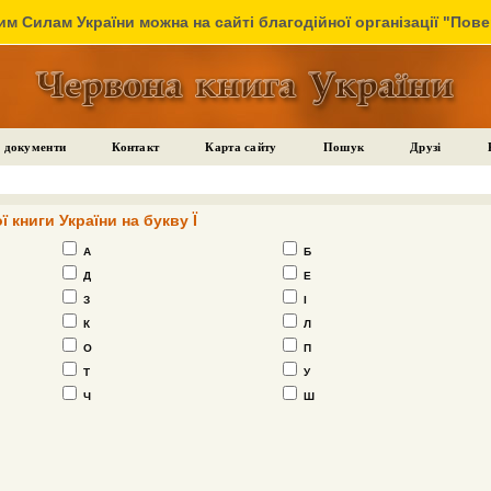
м Силам України можна на сайті благодійної організації "Пов
 документи
Контакт
Карта сайту
Пошук
Друзі
 книги України на букву Ї
А
Б
Д
Е
З
І
К
Л
О
П
Т
У
Ч
Ш