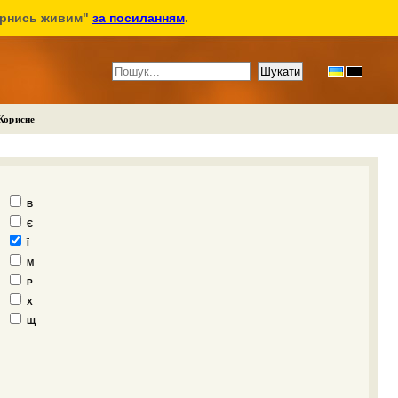
ернись живим"
за посиланням
.
Корисне
В
Є
Ї
М
Р
Х
Щ