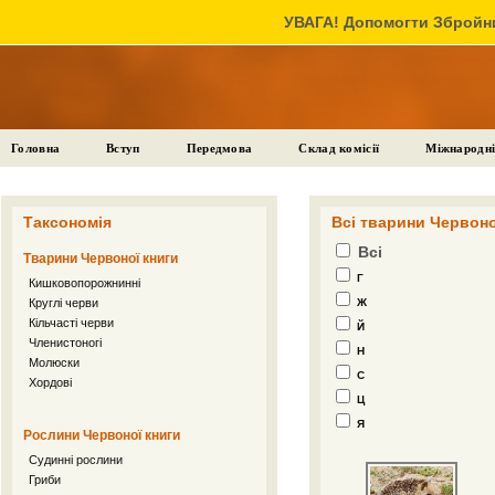
УВАГА! Допомогти Збройни
Головна
Вступ
Передмова
Склад комісії
Міжнародні
Таксономія
Всі тварини Червоної
Всі
Тварини Червоної книги
Г
Кишковопорожнинні
Круглі черви
Ж
Кільчасті черви
Й
Членистоногі
Н
Молюски
С
Хордові
Ц
Я
Рослини Червоної книги
Судинні рослини
Гриби