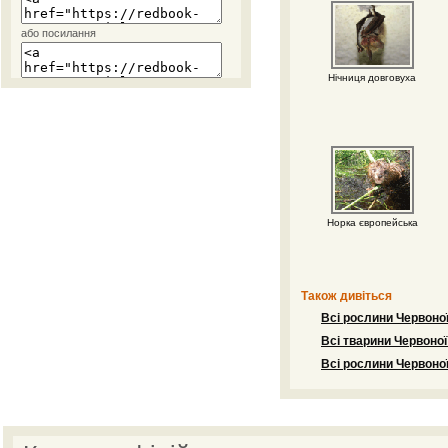
або посилання
Нічниця довговуха
Норка європейська
Також дивіться
Всі рослини Червоної
Всі тварини Червоної
Всі рослини Червоної