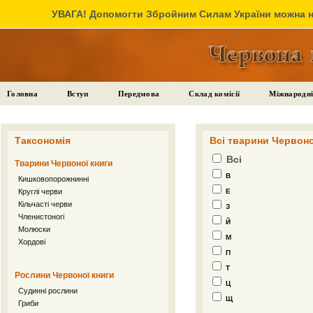
УВАГА! Допомогти Збройним Силам України можна на
Головна
Вступ
Передмова
Склад комісії
Міжнародні
Таксономія
Всі тварини Червоно
Всі
Тварини Червоної книги
В
Кишковопорожнинні
Круглі черви
Е
Кільчасті черви
З
Членистоногі
Й
Молюски
М
Хордові
П
Т
Рослини Червоної книги
Ц
Судинні рослини
Щ
Гриби