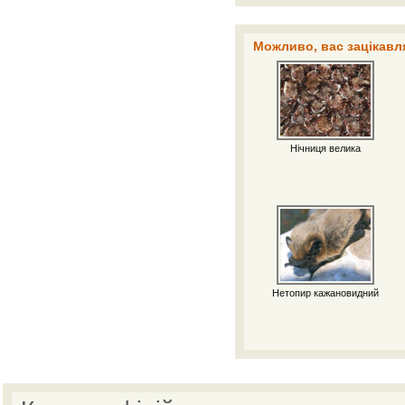
Можливо, вас зацікавля
Нічниця велика
Нетопир кажановидний