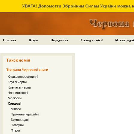
УВАГА! Допомогти Збройним Силам України можна на
Головна
Вступ
Передмова
Склад комісії
Міжнародні
Таксономія
Тварини Червоної книги
Кишковопорожнинні
Круглі черви
Кільчасті черви
Членистоногі
Молюски
Хордові
Міноги
Променепері риби
Земноводні
Плазуни
Птахи