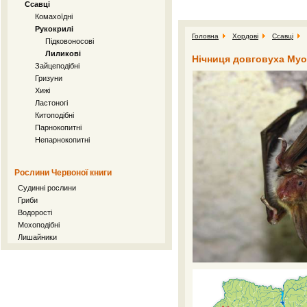
Ссавці
Комахоїдні
Рукокрилі
Головна
Хордові
Ссавці
Підковоносові
Лиликові
Нічниця довговуха Myoti
Зайцеподібні
Гризуни
Хижі
Ластоногі
Китоподібні
Парнокопитні
Непарнокопитні
Рослини Червоної книги
Судинні рослини
Гриби
Водорості
Мохоподібні
Лишайники