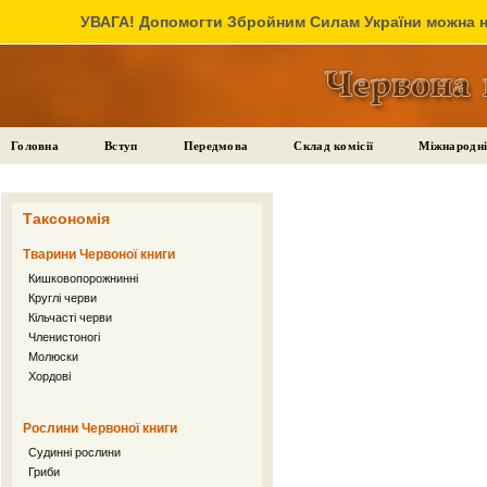
УВАГА! Допомогти Збройним Силам України можна на
Головна
Вступ
Передмова
Склад комісії
Міжнародні
Таксономія
Тварини Червоної книги
Кишковопорожнинні
Круглі черви
Кільчасті черви
Членистоногі
Молюски
Хордові
Рослини Червоної книги
Судинні рослини
Гриби