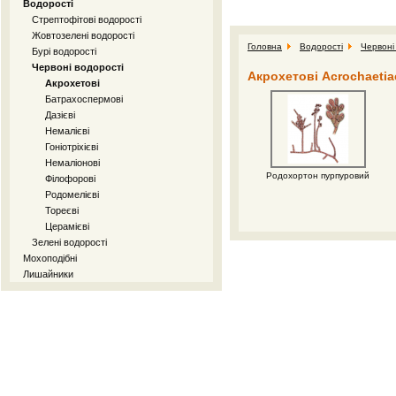
Водорості
Стрептофітові водорості
Жовтозелені водорості
Головна
Водорості
Червоні
Бурі водорості
Червоні водорості
Акрохетові Acrochaetia
Акрохетові
Батрахоспермові
Дазієві
Немалієві
Гоніотріхієві
Немаліoнові
Родохортон пурпуровий
Філофорові
Родомелієві
Тореєві
Церамієві
Зелені водорості
Мохоподібні
Лишайники