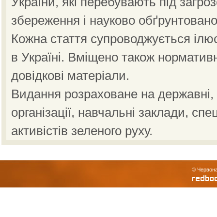
України, які перебувають під загро
збереження і науково обґрунтовано
Кожна стаття супроводжується ілю
в Україні. Вміщено також норматив
довідкові матеріали.
Видання розраховане на державні, н
організації, навчальні заклади, спе
активістів зеленого руху.
© Червона