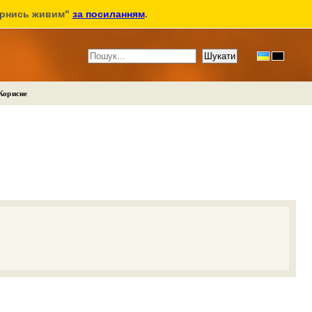
ернись живим"
за посиланням
.
Корисне