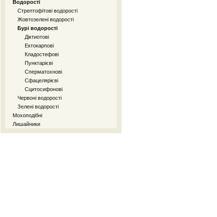
Водорості
Стрептофітові водорості
Жовтозелені водорості
Бурі водорості
Діктиотові
Ектокарпові
Кладостефові
Пунктарієві
Сперматохнові
Сфацелярієві
Сцитосифонові
Червоні водорості
Зелені водорості
Мохоподібні
Лишайники