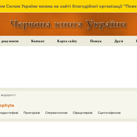
м Силам України можна на сайті благодійної організації "Пов
 документи
Контакт
Карта сайту
Пошук
Друзі
 водорості
ophyta
ладостефові
Пунктарієві
Сперматохнові
Сфацелярієві
Сцитосифонові