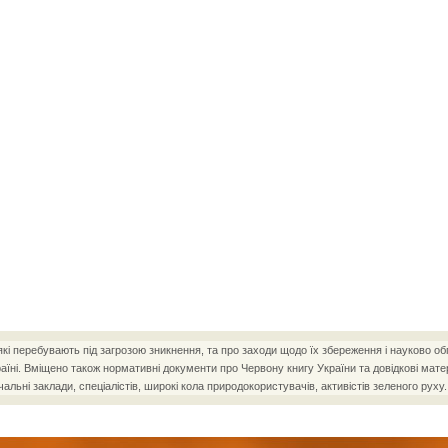
і перебувають під загрозою зникнення, та про заходи щодо їх збереження і науково об
ні. Вміщено також нормативні документи про Червону книгу України та довідкові матер
чальні заклади, спеціалістів, широкі кола природокористувачів, активістів зеленого руху.