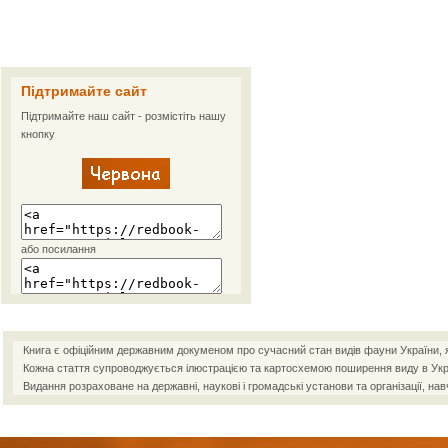
Підтримайте сайт
Підтримайте наш сайт - розмістіть нашу
кнопку
або посилання
Книга є офіційним державним докуменом про сучасний стан видів фауни України, як
Кожна стаття супроводжується ілюстрацією та картосхемою поширення виду в Украї
Видання розраховане на державні, наукові і громадські установи та організації, нав