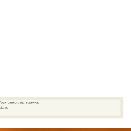
ґрунтованого відтворення.
іали.