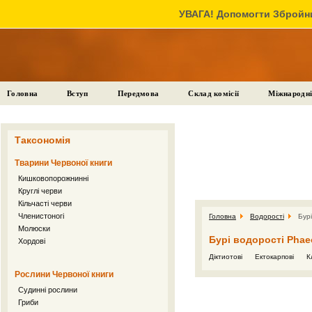
УВАГА! Допомогти Збройни
Головна
Вступ
Передмова
Склад комісії
Міжнародні
Таксономія
Тварини Червоної книги
Кишковопорожнинні
Круглі черви
Кільчасті черви
Членистоногі
Головна
Водорості
Бурі
Молюски
Бурі водорості Phae
Хордові
Діктиотові
Ектокарпові
К
Рослини Червоної книги
Судинні рослини
Гриби