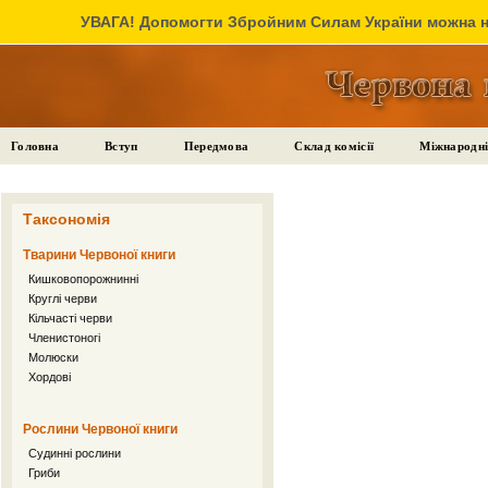
УВАГА! Допомогти Збройним Силам України можна на
Головна
Вступ
Передмова
Склад комісії
Міжнародні
Таксономія
Тварини Червоної книги
Кишковопорожнинні
Круглі черви
Кільчасті черви
Членистоногі
Молюски
Хордові
Рослини Червоної книги
Судинні рослини
Гриби