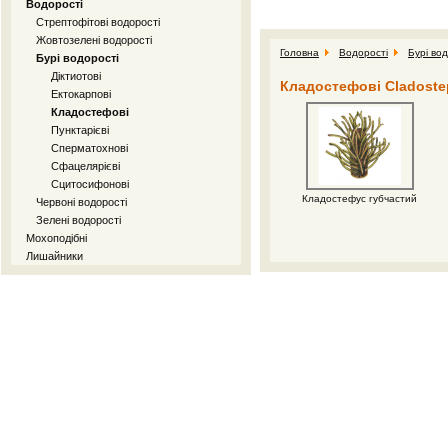
Водорості
Стрептофітові водорості
Жовтозелені водорості
Головна
Водорості
Бурі вод
Бурі водорості
Діктиотові
Кладостефові Cladoste
Ектокарпові
Кладостефові
Пунктарієві
Сперматохнові
Сфацелярієві
Сцитосифонові
Кладостефус губчастий
Червоні водорості
Зелені водорості
Мохоподібні
Лишайники