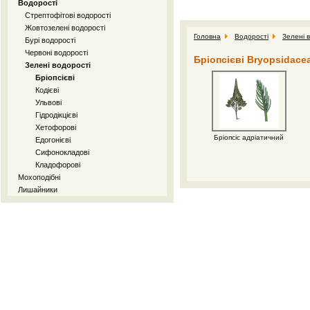
Водорості
Стрептофітові водорості
Жовтозелені водорості
Головна
Водорості
Зелені 
Бурі водорості
Червоні водорості
Бріопсієві Bryopsidace
Зелені водорості
Бріопсієві
Кодієві
Ульвові
Гідродікцієві
Хетофорові
Бріопсіс адріатичний
Едогонієві
Сифонокладові
Кладофорові
Мохоподібні
Лишайники