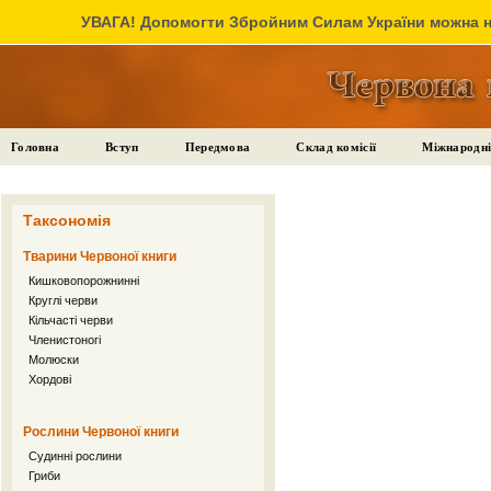
УВАГА! Допомогти Збройним Силам України можна на
Головна
Вступ
Передмова
Склад комісії
Міжнародні
Таксономія
Тварини Червоної книги
Кишковопорожнинні
Круглі черви
Кільчасті черви
Членистоногі
Молюски
Хордові
Рослини Червоної книги
Судинні рослини
Гриби