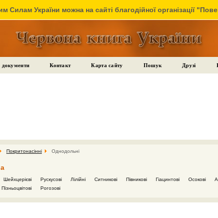
м Силам України можна на сайті благодійної організації "Пов
 документи
Контакт
Карта сайту
Пошук
Друзі
Покритонасінні
Однодольні
da
Шейхцерієві
Рускусові
Лілійні
Ситникові
Півникові
Гіацинтові
Осокові
А
Пізньоцвітові
Рогозові