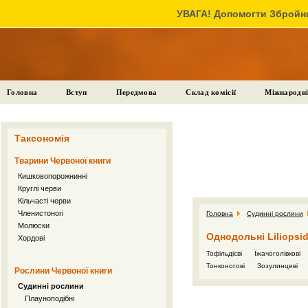
УВАГА! Допомогти Збройни
Головна
Вступ
Передмова
Склад комісії
Міжнародні
Таксономія
Тварини Червоної книги
Кишковопорожнинні
Круглі черви
Кільчасті черви
Членистоногі
Головна
Судинні рослини
Молюски
Однодольні Liliopsi
Хордові
Тофільдієві
Їжачоголівкові
Тонконогові
Зозулинцеві
Рослини Червоної книги
Судинні рослини
Плауноподібні