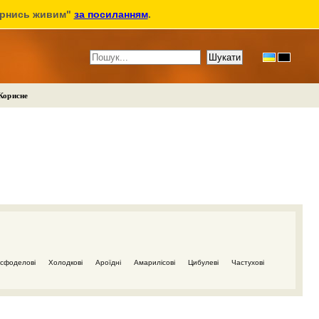
ернись живим"
за посиланням
.
Корисне
сфоделові
Холодкові
Ароїдні
Амарилісові
Цибулеві
Частухові