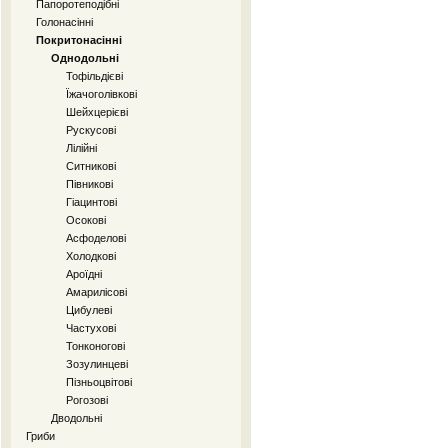
Папоротеподібні
Голонасінні
Покритонасінні
Однодольні
Тофільдієві
Їжачоголівкові
Шейхцерієві
Рускусові
Лілійні
Ситникові
Півникові
Гіацинтові
Осокові
Асфоделові
Холодкові
Ароїдні
Амарилісові
Цибулеві
Частухові
Тонконогові
Зозулинцеві
Пізньоцвітові
Рогозові
Дводольні
Гриби