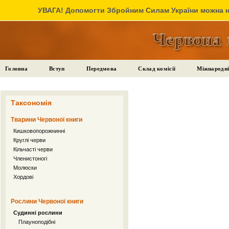
УВАГА! Допомогти Збройним Силам України можна на
Головна
Вступ
Передмова
Склад комісії
Міжнародні
Таксономія
Тварини Червоної книги
Кишковопорожнинні
Круглі черви
Кільчасті черви
Членистоногі
Молюски
Хордові
Рослини Червоної книги
Судинні рослини
Плауноподібні