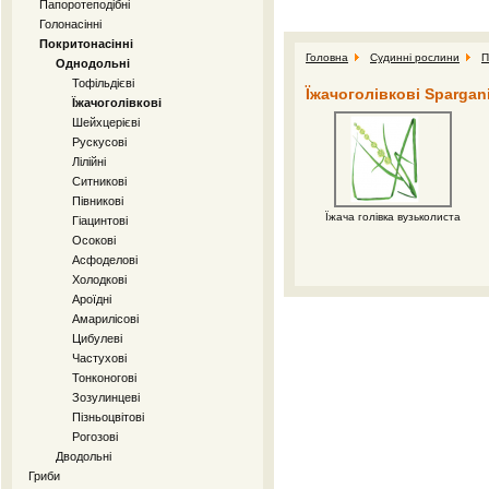
Папоротеподібні
Голонасінні
Покритонасінні
Головна
Судинні рослини
П
Однодольні
Тофільдієві
Їжачоголівкові Spargan
Їжачоголівкові
Шейхцерієві
Рускусові
Лілійні
Ситникові
Півникові
Їжача голівка вузьколиста
Гіацинтові
Осокові
Асфоделові
Холодкові
Ароїдні
Амарилісові
Цибулеві
Частухові
Тонконогові
Зозулинцеві
Пізньоцвітові
Рогозові
Дводольні
Гриби