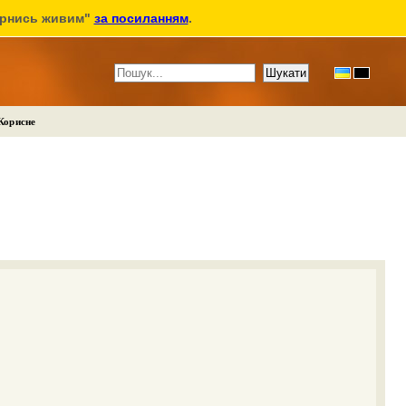
ернись живим"
за посиланням
.
Корисне