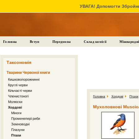
УВАГА! Допомогти Збройни
Головна
Вступ
Передмова
Склад комісії
Міжнародні
Таксономія
Тварини Червоної книги
Кишковопорожнинні
Круглі черви
Кільчасті черви
Членистоногі
Головна
Хордові
Птахи
Молюски
Мухоловкові Muscic
Хордові
Міноги
Променепері риби
Земноводні
Плазуни
Птахи