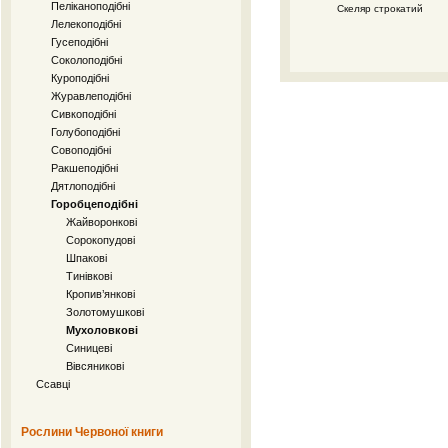
Пеліканоподібні
Скеляр строкатий
Лелекоподібні
Гусеподібні
Соколоподібні
Куроподібні
Журавлеподібні
Сивкоподібні
Голубоподібні
Совоподібні
Ракшеподібні
Дятлоподібні
Горобцеподібні
Жайворонкові
Сорокопудові
Шпакові
Тинівкові
Кропив’янкові
Золотомушкові
Мухоловкові
Синицеві
Вівсяникові
Ссавці
Рослини Червоної книги