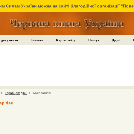
м Силам України можна на сайті благодійної організації "Пов
 документи
Контакт
Карта сайту
Пошук
Друзі
Горобцеподібні
Мухоловкові
apidae