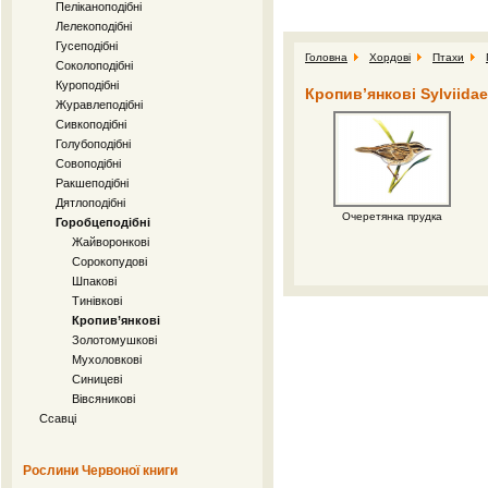
Пеліканоподібні
Лелекоподібні
Гусеподібні
Головна
Хордові
Птахи
Соколоподібні
Куроподібні
Кропив’янкові Sylviidae
Журавлеподібні
Сивкоподібні
Голубоподібні
Совоподібні
Ракшеподібні
Дятлоподібні
Очеретянка прудка
Горобцеподібні
Жайворонкові
Сорокопудові
Шпакові
Тинівкові
Кропив’янкові
Золотомушкові
Мухоловкові
Синицеві
Вівсяникові
Ссавці
Рослини Червоної книги