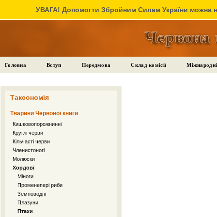
УВАГА! Допомогти Збройним Силам України можна на
Головна
Вступ
Передмова
Склад комісії
Міжнародні
Таксономія
Тварини Червоної книги
Кишковопорожнинні
Круглі черви
Кільчасті черви
Членистоногі
Молюски
Хордові
Міноги
Променепері риби
Земноводні
Плазуни
Птахи