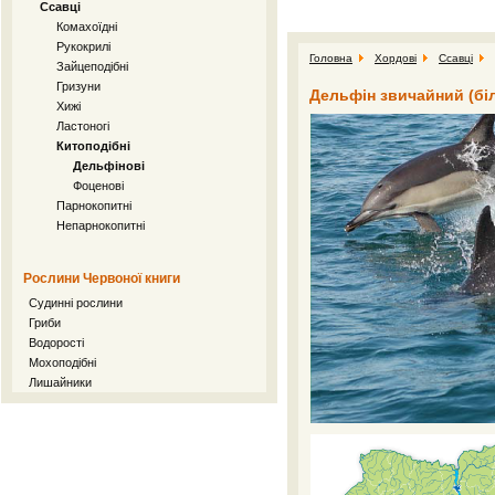
Ссавці
Комахоїдні
Рукокрилі
Головна
Хордові
Ссавці
Зайцеподібні
Гризуни
Дельфін звичайний (біл
Хижі
Ластоногі
Китоподібні
Дельфінові
Фоценові
Парнокопитні
Непарнокопитні
Рослини Червоної книги
Судинні рослини
Гриби
Водорості
Мохоподібні
Лишайники