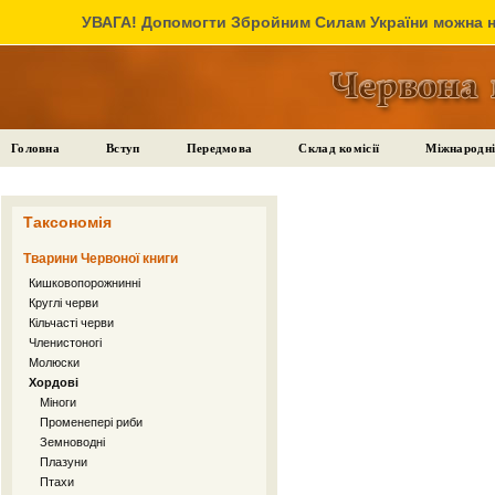
УВАГА! Допомогти Збройним Силам України можна на
Головна
Вступ
Передмова
Склад комісії
Міжнародні
Таксономія
Тварини Червоної книги
Кишковопорожнинні
Круглі черви
Кільчасті черви
Членистоногі
Молюски
Хордові
Міноги
Променепері риби
Земноводні
Плазуни
Птахи