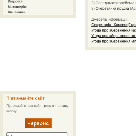
Водорості
2) Середньоєвропейська
Мохоподібні
3)
Очеретянка прудка
(Acr
Лишайники
Джерела інформації:
Секретаріат Конвенції пр
Угода про збереження ка
Угода про збереження кит
Угода про збереження мі
Підтримайте сайт
Підтримайте наш сайт - розмістіть нашу
кнопку