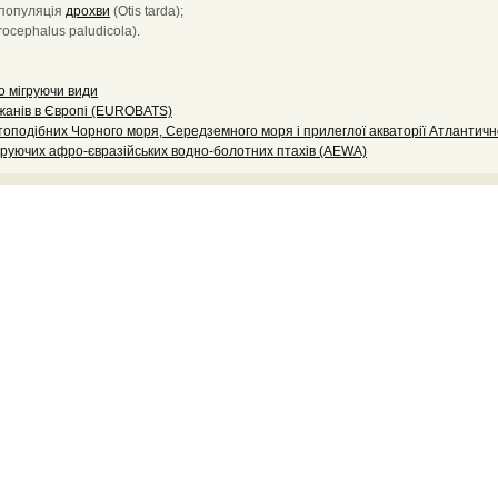
 популяція
дрохви
(Otis tarda);
ocephalus paludicola).
о мігруючи види
жанів в Європі (EUROBATS)
оподібних Чорного моря, Середземного моря і прилеглої акваторії Атлантичн
груючих афро-євразійських водно-болотних птахів (AEWA)