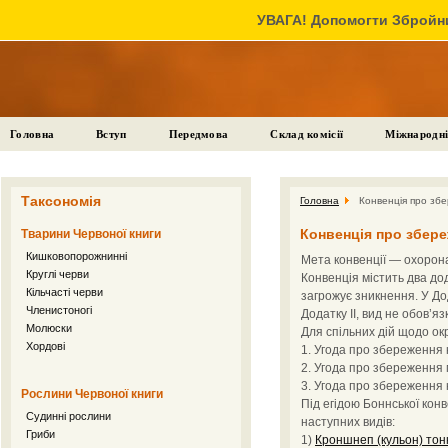
УВАГА! Допомогти Збройни
Головна
Вступ
Передмова
Склад комісії
Міжнародні
Таксономія
Головна
Конвенція про збе
Конвенція про збере
Тварини Червоної книги
Кишковопорожнинні
Мета конвенції — охорона 
Круглі черви
Конвенція містить два дод
Кільчасті черви
загрожує зникнення. У До
Членистоногі
Додатку II, вид не обов’я
Молюски
Для спільних дій щодо окр
Хордові
1. Угода про збереження 
2. Угода про збереження 
3. Угода про збереження 
Рослини Червоної книги
Під егідою Боннської кон
Судинні рослини
наступних видів:
Гриби
1)
Кроншнеп (кульон) тон