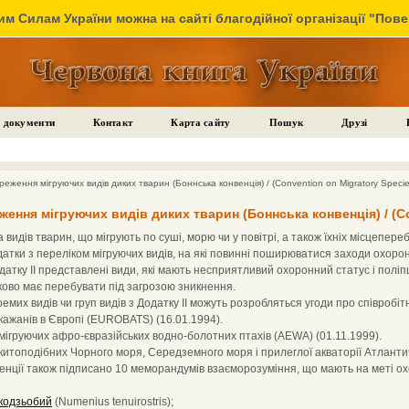
м Силам України можна на сайті благодійної організації "Пов
 документи
Контакт
Карта сайту
Пошук
Друзі
реження мігруючих видів диких тварин (Боннська конвенція) / (Convention on Migratory Speci
ження мігруючих видів диких тварин (Боннська конвенція) / (Co
видів тварин, що мігрують по суші, морю чи у повітрі, а також їхніх місцепереб
атки з переліком мігруючих видів, на які повинні поширюватися заходи охорони
датку II представлені види, які мають несприятливий охоронний статус і полі
зково має перебувати під загрозою зникнення.
емих видів чи груп видів з Додатку II можуть розробляться угоди про співробіт
кажанів в Європі (EUROBATS) (16.01.1994).
мігруючих афро-євразійських водно-болотних птахів (AEWA) (01.11.1999).
китоподібних Чорного моря, Середземного моря і прилеглої акваторії Атлант
венції також підписано 10 меморандумів взаєморозуміння, що мають на меті 
кодзьобий
(Numenius tenuirostris);