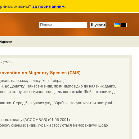
ернись живим"
за посиланням
.
Корисне
es (CMS)
nvention on Migratory Species (CMS)
увань на всьому шляху їхньої міграції.
. До Додатку I занесені види, яким, відповідно до наявних даних,
пшення стану яких вимагає спеціальних заходів. Щоб потрапити до
ництво. Серед 6 існуючих угод, України стосуються три наступні:
ичного океану (ACCOMBAS) (01.06.2001).
охорону окремих видів. України стосуються меморандуми щодо