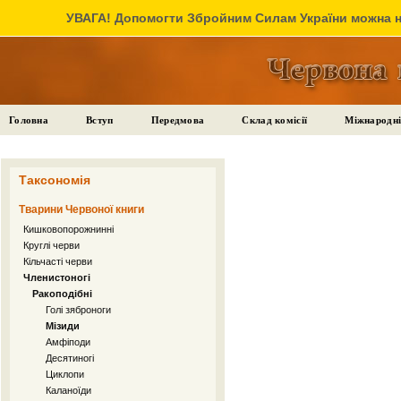
УВАГА! Допомогти Збройним Силам України можна на
Головна
Вступ
Передмова
Склад комісії
Міжнародні
Таксономія
Тварини Червоної книги
Кишковопорожнинні
Круглі черви
Кільчасті черви
Членистоногі
Ракоподібні
Голі зяброноги
Мізиди
Амфіподи
Десятиногі
Циклопи
Каланоїди