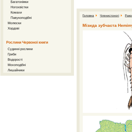
Багатоніжки
Ногохвістки
Комахи
Головна
Членистоногі
Рако
Павукоподібні
Молюски
Мізида зубчаста Hemimy
Хордові
Рослини Червоної книги
Судинні рослини
Гриби
Водорості
Мохоподібні
Лишайники