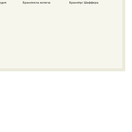
едня
Бранхінела колюча
Бранхіпус Шаффера