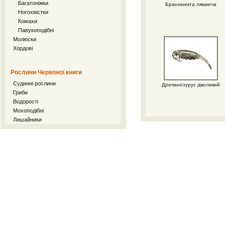
Багатоніжки
Бранхінекта лякаюча
Ногохвістки
Комахи
Павукоподібні
Молюски
Хордові
Рослини Червоної книги
Судинні рослини
Дрепанозурус дволикий
Гриби
Водорості
Мохоподібні
Лишайники