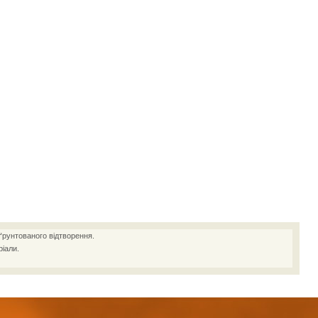
ґрунтованого відтворення.
іали.