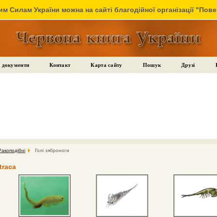
м Силам України можна на сайті благодійної організації "Пов
 документи
Контакт
Карта сайту
Пошук
Друзі
Ракоподібні
Голі зяброноги
traca