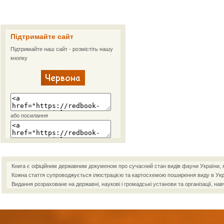
Підтримайте сайт
Підтримайте наш сайт - розмістіть нашу
кнопку
або посилання
Книга є офіційним державним докуменом про сучасний стан видів фауни України, як
Кожна стаття супроводжується ілюстрацією та картосхемою поширення виду в Украї
Видання розраховане на державні, наукові і громадські установи та організації, нав