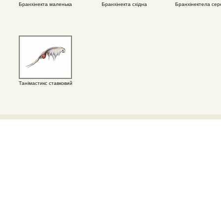
Бранхінекта маленька
Бранхінекта східна
Бранхінектела сер
Танімастикс ставковий