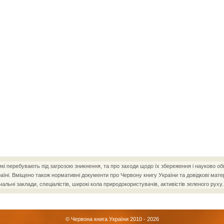
і перебувають під загрозою зникнення, та про заходи щодо їх збереження і науково об
ні. Вміщено також нормативні документи про Червону книгу України та довідкові матер
чальні заклади, спеціалістів, широкі кола природокористувачів, активістів зеленого руху.
© Червона книга України 2010 - 2026