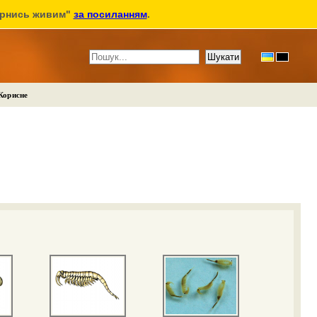
ернись живим"
за посиланням
.
Корисне