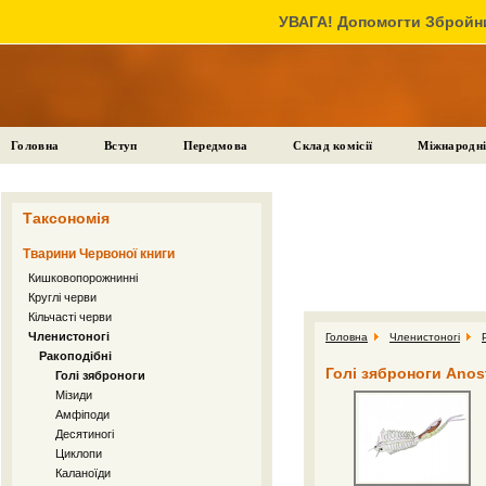
УВАГА! Допомогти Збройни
Головна
Вступ
Передмова
Склад комісії
Міжнародні
Таксономія
Тварини Червоної книги
Кишковопорожнинні
Круглі черви
Кільчасті черви
Членистоногі
Головна
Членистоногі
Ракоподібні
Голі зяброноги Anos
Голі зяброноги
Мізиди
Амфіподи
Десятиногі
Циклопи
Каланоїди