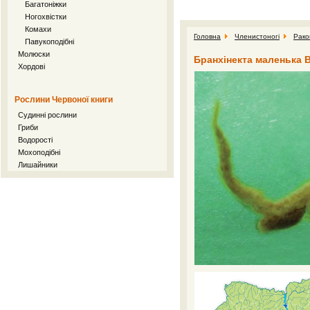
Багатоніжки
Ногохвістки
Комахи
Головна
Членистоногі
Рако
Павукоподібні
Молюски
Бранхінекта маленька Br
Хордові
Рослини Червоної книги
Судинні рослини
Гриби
Водорості
Мохоподібні
Лишайники