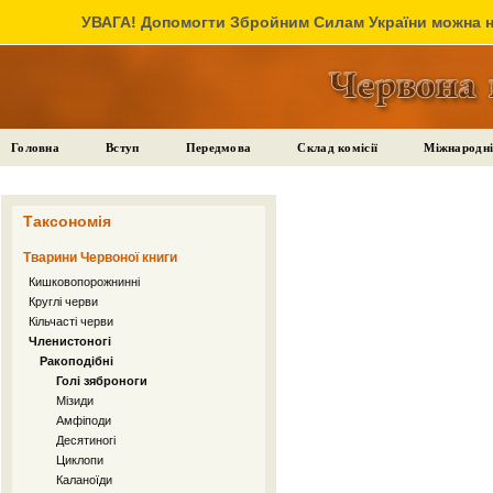
УВАГА! Допомогти Збройним Силам України можна на
Головна
Вступ
Передмова
Склад комісії
Міжнародні
Таксономія
Тварини Червоної книги
Кишковопорожнинні
Круглі черви
Кільчасті черви
Членистоногі
Ракоподібні
Голі зяброноги
Мізиди
Амфіподи
Десятиногі
Циклопи
Каланоїди