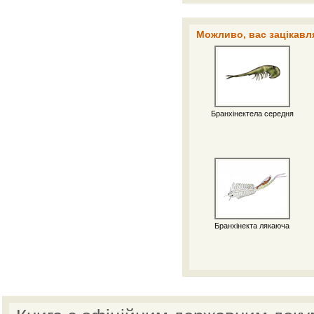
Можливо, вас зацікавля
Бранхінектела середня
Бранхінекта лякаюча