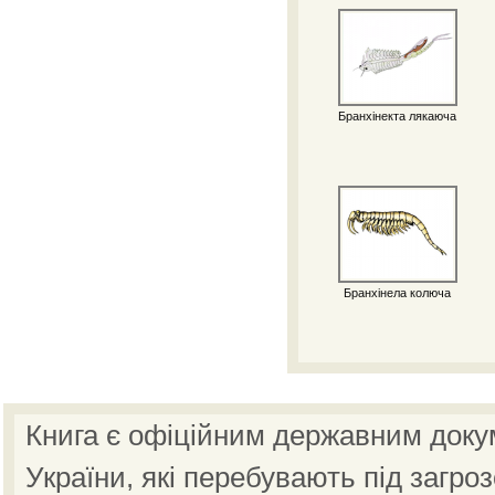
Бранхінекта лякаюча
Бранхінела колюча
Книга є офіційним державним доку
України, які перебувають під загро