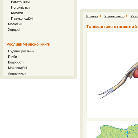
Багатоніжки
Ногохвістки
Комахи
Головна
Членистоногі
Рако
Павукоподібні
Молюски
Танімастикс ставковий 
Хордові
Рослини Червоної книги
Судинні рослини
Гриби
Водорості
Мохоподібні
Лишайники