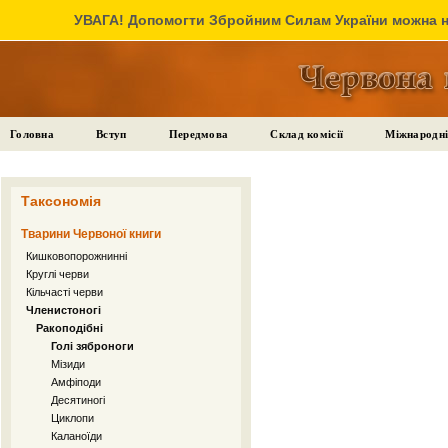
УВАГА! Допомогти Збройним Силам України можна на
Головна
Вступ
Передмова
Склад комісії
Міжнародні
Таксономія
Тварини Червоної книги
Кишковопорожнинні
Круглі черви
Кільчасті черви
Членистоногі
Ракоподібні
Голі зяброноги
Мізиди
Амфіподи
Десятиногі
Циклопи
Каланоїди