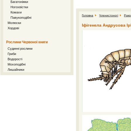
Багатоніжки
Ногохвістки
Комахи
Головна
Членистоногі
Рако
Павукоподібні
Молюски
Іфігенела Андрусова Iph
Хордові
Рослини Червоної книги
Судинні рослини
Гриби
Водорості
Мохоподібні
Лишайники