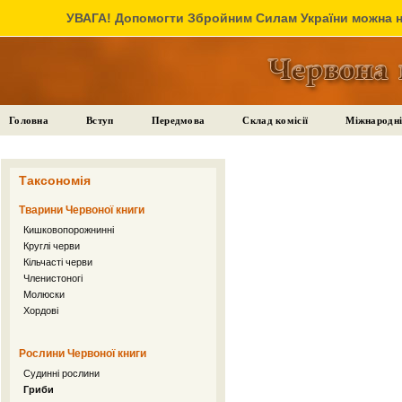
УВАГА! Допомогти Збройним Силам України можна на
Головна
Вступ
Передмова
Склад комісії
Міжнародні
Таксономія
Тварини Червоної книги
Кишковопорожнинні
Круглі черви
Кільчасті черви
Членистоногі
Молюски
Хордові
Рослини Червоної книги
Судинні рослини
Гриби