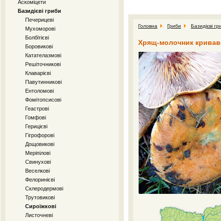
Аскоміцети
Базидієві гриби
Печерицеві
Головна
Гриби
Базидієві гр
Мухоморові
Болбітієві
Хрящ-молочник криваво-
Боровикові
Катателазмові
Решіточникові
Клаварієві
Павутинникові
Ентоломові
Фомітопсисові
Геастрові
Гомфові
Герицієві
Гігрофорові
Дощовикові
Меріпілові
Свинухові
Веселкові
Фелоринієві
Склеродермові
Трутовикові
Сироїжкові
Листочневі