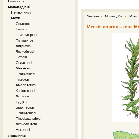
Водорості
Мохоподібні
Печіночники
Головна
Мохоподібні
Мохи
Мохи
Сфагнові
Меезія довгоніжкова Me
Тимієві
Птихомітрієві
Фісидентові
Дитрихові
Левкобрієві
Потієві
Сплахнові
Меезієві
Плагіомнієві
Гукерієві
Амблістегієві
Каліергонові
Лескеєві
Туїдієві
Брахітецієві
Плагіотецієві
Пілезіадельфові
Левкодонтові
Некерові
Лишайники