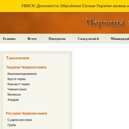
УВАГА! Допомогти Збройним Силам України можна на
Головна
Вступ
Передмова
Склад комісії
Міжнародні
Таксономія
Тварини Червоної книги
Кишковопорожнинні
Круглі черви
Кільчасті черви
Членистоногі
Молюски
Хордові
Рослини Червоної книги
Судинні рослини
Гриби