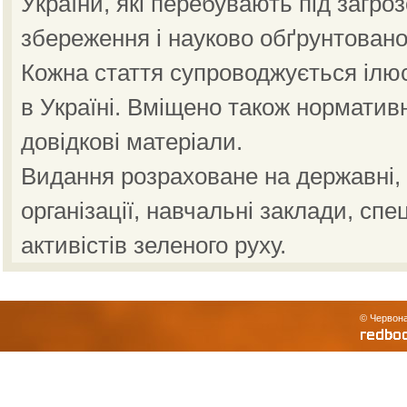
України, які перебувають під загро
збереження і науково обґрунтовано
Кожна стаття супроводжується ілю
в Україні. Вміщено також норматив
довідкові матеріали.
Видання розраховане на державні, н
організації, навчальні заклади, спе
активістів зеленого руху.
© Червона