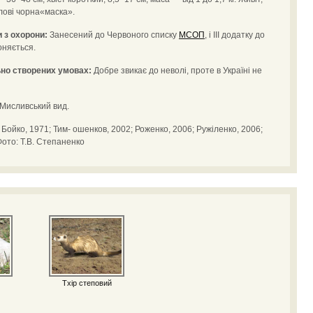
голові чорна«маска».
 з охорони:
Занесений до Червоного списку
МСОП
, і ІІІ додатку до
оняється.
ьно створених умовах:
Добре звикає до неволі, проте в Україні не
Мисливський вид.
Бойко, 1971; Тим- ошенков, 2002; Роженко, 2006; Ружіленко, 2006;
Фото: Т.В. Степаненко
Тхір степовий