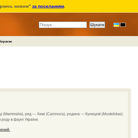
ернись живим"
за посиланням
.
Корисне
 (Mammalia), ряд — Хижі (Carnivora), родина — Куницеві (Mustelidae).
в роду в фауні України.
нений.