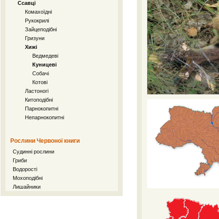
Ссавці
Комахоїдні
Рукокрилі
Зайцеподібні
Гризуни
Хижі
Ведмедеві
Куницеві
Собачі
Котові
Ластоногі
Китоподібні
Парнокопитні
Непарнокопитні
Рослини Червоної книги
Судинні рослини
Гриби
Водорості
Мохоподібні
Лишайники