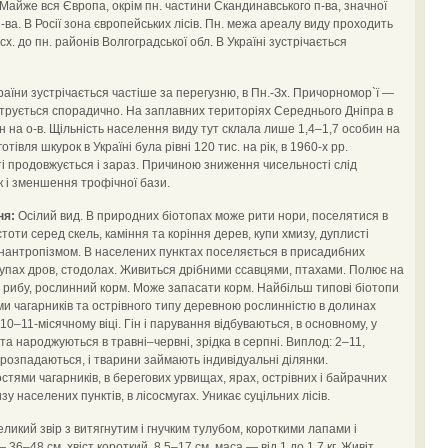
Майже вся Європа, окрім пн. частини Скандинавського п-ва, значної
п-ва. В Росії зона європейських лісів. Пн. межа ареалу виду проходить
х. до пн. районів Волгоградської обл. В Україні зустрічається
раїни зустрічається частіше за перегузню, в Пн.-Зх. Причорномор`ї —
єструється спорадично. На заплавних територіях Середнього Дніпра в
н на о-в. Щільність населення виду тут склала лише 1,4–1,7 особин на
отівля шкурок в Україні була рівні 120 тис. на рік, в 1960-х рр.
і продовжується і зараз. Причиною зниження чисельності слід
 і зменшення трофічної бази.
ня:
Осілий вид. В природних біотопах може рити нори, поселятися в
оти серед скель, каміння та коріння дерев, купи хмизу, дуплисті
синантропізмом. В населених пунктах поселяється в присадибних
 купах дров, стодолах. Живиться дрібними ссавцями, птахами. Полює на
є рибу, рослинний корм. Може запасати корм. Найбільш типові біотопи
и чагарників та острівного типу деревною рослинністю в долинах
у 10–11-місячному віці. Гін і парування відбуваються, в основному, у
ята народжуються в травні–червні, зрідка в серпні. Виплод: 2–11,
 розпадаються, і тварини займають індивідуальні ділянки.
остями чагарників, в берегових урвищах, ярах, острівних і байрачних
зу населених пунктів, в лісосмугах. Уникає суцільних лісів.
икий звір з витягнутим і гнучким тулубом, короткими лапами і
36–48 см, хвіст короткий, 8,5–17 см, маса — від 1 до 1,7 кг. Живіт,