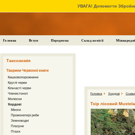
УВАГА! Допомогти Збройни
Головна
Вступ
Передмова
Склад комісії
Міжнародні
Таксономія
Тварини Червоної книги
Кишковопорожнинні
Круглі черви
Кільчасті черви
Членистоногі
Головна
Хордові
Ссавці
Молюски
Тхір лісовий Mustela
Хордові
Міноги
Променепері риби
Земноводні
Плазуни
Птахи