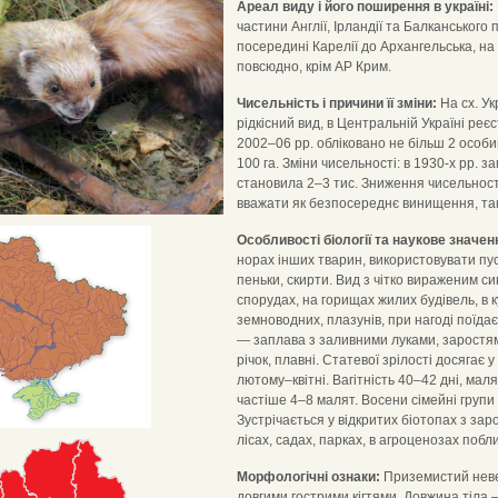
Ареал виду і його поширення в україні:
частини Англії, Ірландії та Балканського 
посередині Карелії до Архангельська, на с
повсюдно, крім АР Крим.
Чисельність і причини її зміни:
На сх. Ук
рідкісний вид, в Центральній Україні ре
2002–06 рр. обліковано не більш 2 особи
100 га. Змiни чисельностi: в 1930-х рр. заг
становила 2–3 тис. Зниження чисельност
вважати як безпосереднє винищення, так
Особливості біології та наукове значен
норах інших тварин, використовувати пуст
пеньки, скирти. Вид з чітко вираженим 
спорудах, на горищах жилих будівель, в
земноводних, плазунів, при нагоді поїда
— заплава з заливними луками, заростям
річок, плавні. Статевої зрілості досягає 
лютому–квітні. Вагітність 40–42 дні, мал
частіше 4–8 малят. Восени сімейні групи
Зустрічається у відкритих біотопах з зар
лісах, садах, парках, в агроценозах побли
Морфологічні ознаки:
Приземистий невел
довгими гострими кігтями. Довжина тіла — 