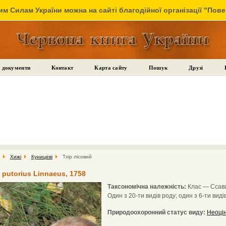
м Силам України можна на сайті благодійної організації "Пов
 документи
Контакт
Карта сайту
Пошук
Друзі
Хижі
Куницеві
Тхір лісовий
 putorius Linnaeus, 1758
Таксономічна належність:
Клас — Ссавці
Один з 20-ти видів роду; один з 6-ти виді
Природоохоронний статус виду:
Неоці