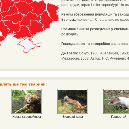
ноги, груди, горло і хвіст чорнобурі. На 
Режим збереження популяцій та заходи
Бернської
конвенції. Спеціально не охор
Розмноження та розведення у спеціал
розводять.
Господарське та комерційне значення:
Джерело:
Сокур, 1960; Абелєнцев, 1968; 
Межжерин, 2008. Автор: Н.С. Ружіленко 
влять ще такі тварини:
Норка європейська
Видра річкова
Горностай