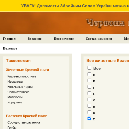
УВАГА! Допомогти Збройним Силам України можна на
Главная
Введение
Предисловие
Состав комиссии
Ме
Полезное
Таксономия
Все животные Красн
Все
Животные Красной книги
C
Кишечнополостные
Нематоды
F
Кольчатые черви
I
Членистоногие
L
Моллюски
O
Хордовые
R
U
Растения Красной книги
Z
Сосудистые растения
Грибы