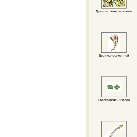
Дремлик тёмно-красный
Дрок малосеменной
Евастропсис Рихтера