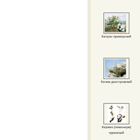
Катран приморский
Качим днестровский
Кермек (лимониум)
чурюкский