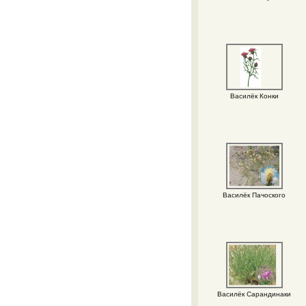
Василёк Конки
Василёк Пачоского
Василёк Сарандинаки