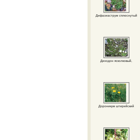
Дифазиаструм сплюснутый
Диходон ясколковый,
Дороникум штирийский