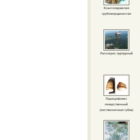
Ксантопармелия
грубоморщинистая
Лагозерис пурпурный
Ларицифомес
лекарственный
(лиственничная губка)