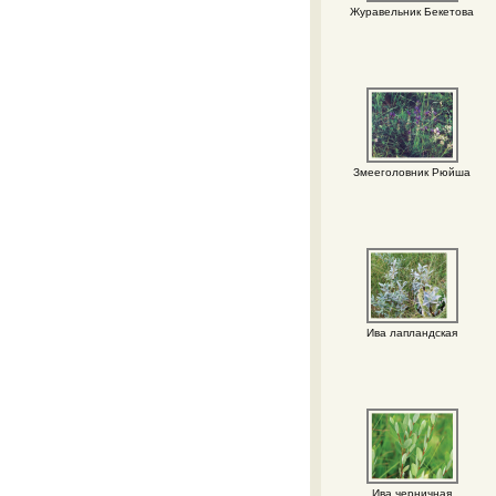
Журавельник Бекетова
Змееголовник Рюйша
Ива лапландская
Ива черничная