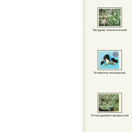
Гвоздика ложноосенняя
Гельвелла монашенка
Гетеродермия прекрасная