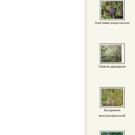
Горечавка разрезанная
Горянка двурядная
Гроздовник
многораздельный