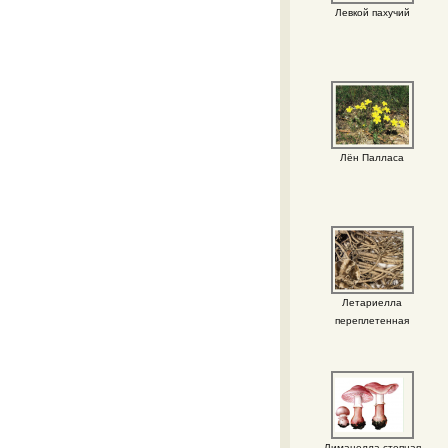
Левкой пахучий
Лён Палласа
Летариелла
переплетенная
Лимацелла степная