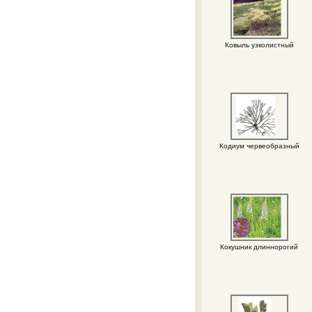
Ковыль узколистный
Кодиум червеобразный
Кокушник длиннорогий