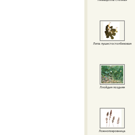
Липа пушистостолбиковая
Ллойдия поздняя
Ложнопокровница