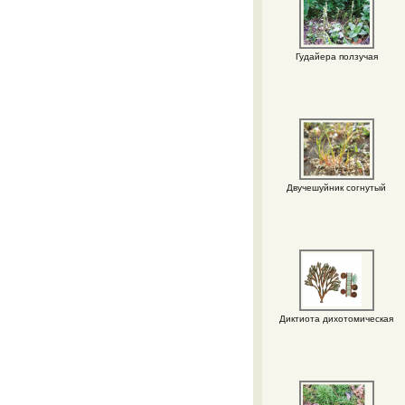
Гудайера ползучая
Двучешуйник согнутый
Диктиота дихотомическая