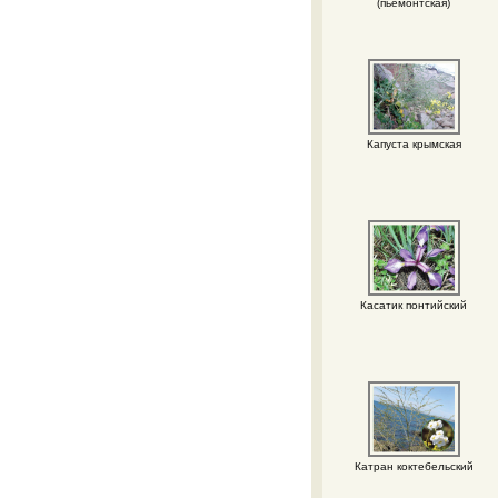
(пьемонтская)
Капуста крымская
Касатик понтийский
Катран коктебельский