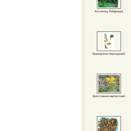
Костенец Гейфлера
Краекучник персидский
Крестовник карпатский