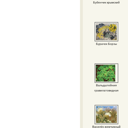
Бубенчик крымский
Бурачок Борзы
Вальдштейния
гравилатовидная
Василёк жемчужный