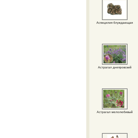
Аспицилия блуждающая
Астрагал днепровский
Астрагал мелолюбивый