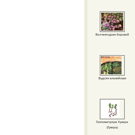
Волчеягодник боровой
Вудсия альпийская
Гапломитриум Хукера
(Гукера)