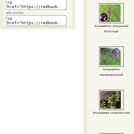
или ссылку
Анакамптис (ятрышник)
болотный
Анакамптис
пирамидальный
Анограмма тонколистная