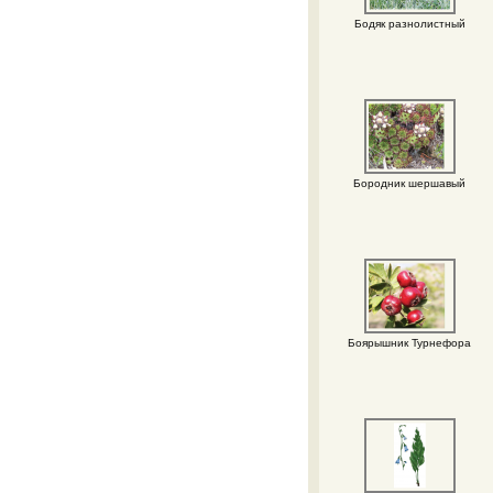
Бодяк разнолистный
Бородник шершавый
Боярышник Турнефора