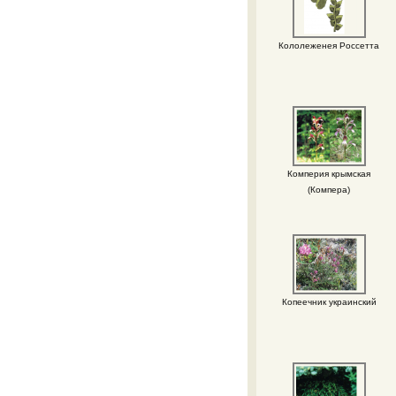
Кололеженея Россетта
Комперия крымская
(Компера)
Копеечник украинский