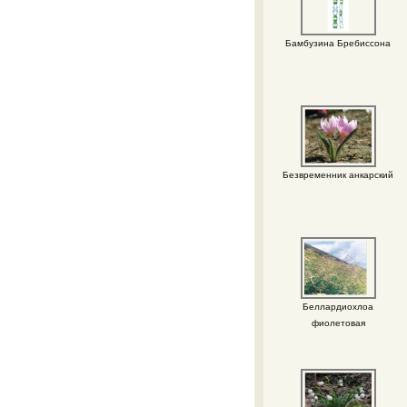
Бамбузина Бребиссона
Безвременник анкарский
Беллардиохлоа
фиолетовая