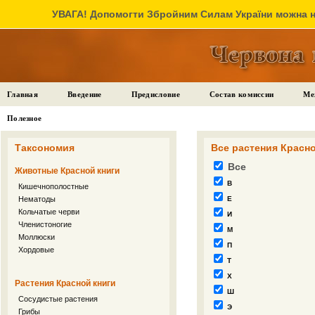
УВАГА! Допомогти Збройним Силам України можна на
Главная
Введение
Предисловие
Состав комиссии
Ме
Полезное
Таксономия
Все растения Красн
Все
Животные Красной книги
В
Кишечнополостные
Нематоды
Е
Кольчатые черви
И
Членистоногие
М
Моллюски
П
Хордовые
Т
Х
Растения Красной книги
Ш
Сосудистые растения
Э
Грибы