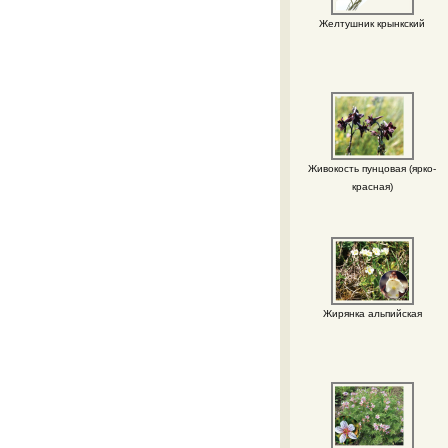
Желтушник крынкский
Живокость пунцовая (ярко-
красная)
Жирянка альпийская