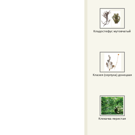
Кладостефус мутовчатый
Клазея (серпуха) донецкая
Клекачка перистая