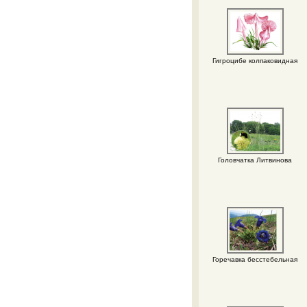
Гигроцибе колпаковидная
Головчатка Литвинова
Горечавка бесстебельная