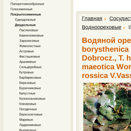
Папоротникообразные
Голосеменные
Покрытосеменные
Главная
Сосудис
Однодольные
Двудольные
Водноореховые
Пасленовые
Камнеломковые
Водяной орех 
Заразиховые
Жимолостные
borysthenica V
Астровые
Dobrocz., T. 
Фисташковые
Аралиевые
maeotica Woro
Сельдерейные
Кутровые
rossica V.Vassi
Барбарисовые
Березовые
Бурачниковые
Капустные
Колокольчиковые
Клеомовые
Гвоздичные
Бересклетовые
Маревые
Ладанниковые
Вьюнковые