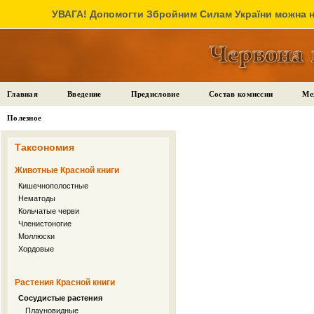
УВАГА! Допомогти Збройним Силам України можна на
Главная
Введение
Предисловие
Состав комиссии
Ме
Полезное
Таксономия
Животные Красной книги
Кишечнополостные
Нематоды
Кольчатые черви
Членистоногие
Моллюски
Хордовые
Растения Красной книги
Сосудистые растения
Плауновидные