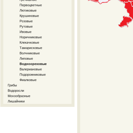
Первоцветные
Лютиковые
Крушиновые
Розовые
Рутовые
Ивовые
Норичниковые
Клекачковые
Тамарисковые
Волчниковые
Липовые
Водноореховые
Валериановые
Подорожниковые
Фиалковые
Грибы
Водоросли
Мохообразные
Лишайники