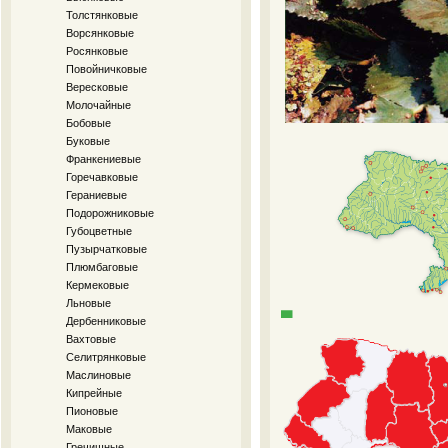
Толстянковые
Ворсянковые
Росянковые
Повойничковые
Вересковые
Молочайные
Бобовые
Буковые
Франкениевые
Горечавковые
Гераниевые
Подорожниковые
Губоцветные
Пузырчатковые
Плюмбаговые
Кермековые
Льновые
Дербенниковые
Вахтовые
Селитрянковые
Маслиновые
Кипрейные
Пионовые
Маковые
Гречишные